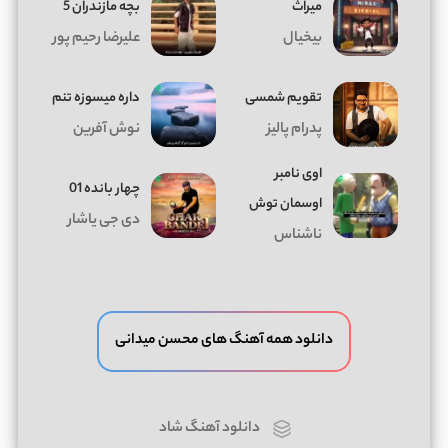
میراث
بچه مازندران 5
بیخیال
علیرضا رحیم پور
تقویم شمسی
داره میسوزه تنم
پدرام پالیز
نوش آفرین
اوی نامبر
چهار بانده 01
اوسمان توش
دی جی یاشار
ناشناس
دانلود همه آهنگ های محسن میدانی
دانلود آهنگ شاد