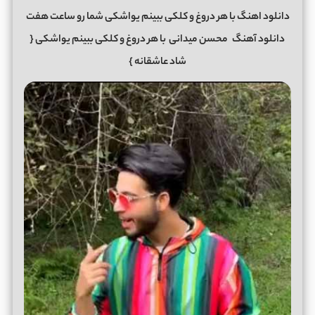
دانلود اهنگ با هر دروغ و کلکی ببینم یواشکی شما رو ساعت هفت
دانلود آهنگ
محسن میدانی
با هر دروغ و کلکی ببینم یواشکی
{
شاد عاشقانه }