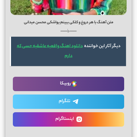
متن آهنگ با هر دروغ و کلکی ببینم یواشکی محسن میدانی
──♭──
دیگر آثار این خواننده
دانلود اهنگ واقعیه عاشقیه حسی که
دارم
روبیکا
تلگرام
اینستاگرام