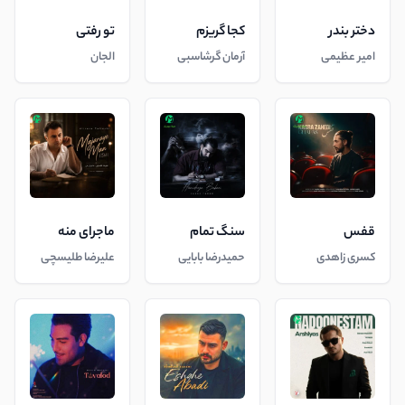
دختر بندر
کجا گریزم
تو رفتی
امیر عظیمی
آرمان گرشاسبی
الجان
قفس
سنگ تمام
ماجرای منه
کسری زاهدی
حمیدرضا بابایی
علیرضا طلیسچی