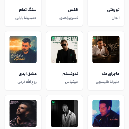
تو رفتی
قفس
سنگ تمام
الجان
کسری زاهدی
حمیدرضا بابایی
ماجرای منه
ندونستم
عشق ابدی
علیرضا طلیسچی
عرشیاس
روح الله کرمی