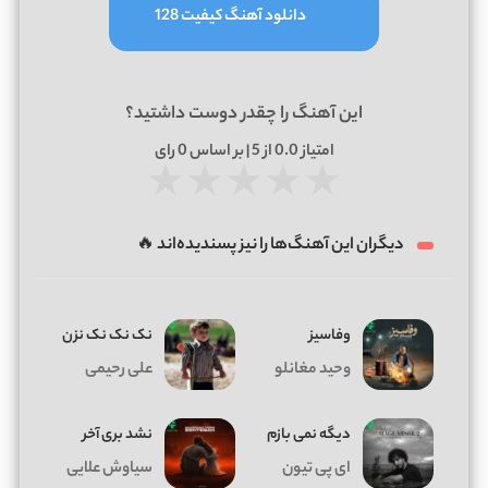
دانلود آهنگ کیفیت 128
این آهنگ را چقدر دوست داشتید؟
امتیاز
0.0
از 5 | بر اساس
0
رای
★
★
★
★
★
دیگران این آهنگ‌ها را نیز پسندیده‌اند 🔥
وفاسیز
نک نک نک نزن
وحید مغانلو
علی رحیمی
دیگه نمی بازم
نشد بری آخر
ای پی تیون
سیاوش علایی