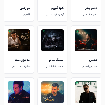
دختر بندر
کجا گریزم
تو رفتی
امیر عظیمی
آرمان گرشاسبی
الجان
قفس
سنگ تمام
ماجرای منه
کسری زاهدی
حمیدرضا بابایی
علیرضا طلیسچی