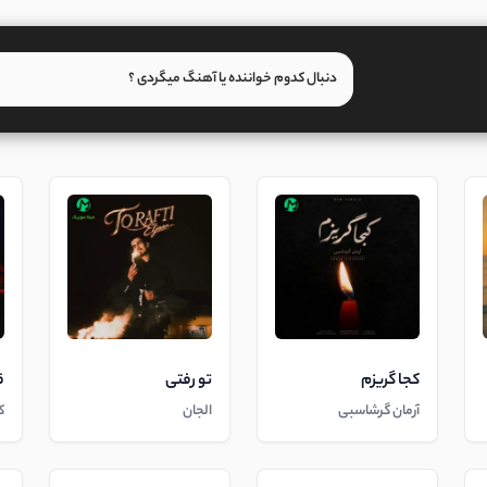
کجا گریزم
تو رفتی
ق
آرمان گرشاسبی
الجان
ک