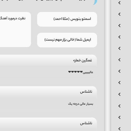
غمگین خمار>
عالییییی❤❤❤❤❤
ناشناس
بسیار عالی درجه یک
ناشناس