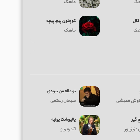
هک
ماهک
کال
کوچتون پیچاپیچه
هک
ماهک
تو ماله من نبودی
وش قمیشی
سبحان رستمی
 گیر
پالیوشکا پولیه
 عزیزپور
آندره ریو