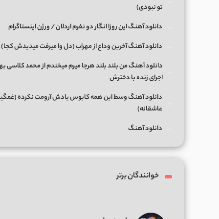
تو نبودی)
دانلود آهنگ این روزا انگار دو نفرم اردلان / ورژن اینستاگرام
دانلود آهنگ آخرین وداع از مهراب (دل وا میرفت میدیدش کجا)
دانلود آهنگ من بلند بلند هرجا میرم میخندم از محمد کلاسی بها
اجرای زنده با دخترش
دانلود آهنگ وسط این همه کابوس یادش آرومت نکرده (غمگی
عاشقانه)
دانلود آهنگ
خوانندگان برتر