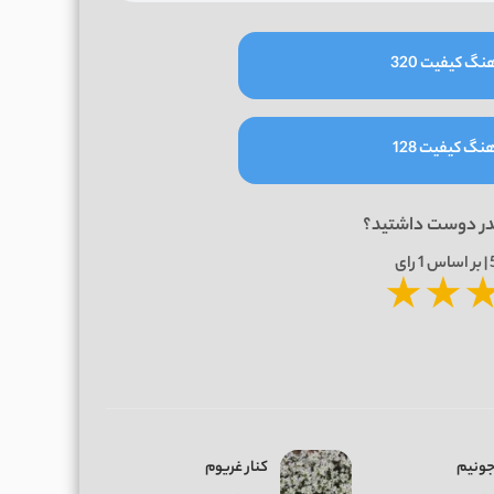
نگ کیفیت 320
نگ کیفیت 128
در دوست داشتید؟
1
رای
★
★
جونیم
کنار غریوم