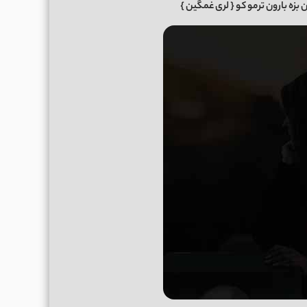
ن بزه بارون ترمو کو
{ لری غمگین }