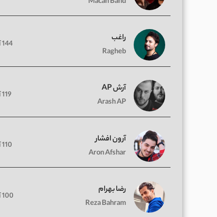
Macan Band
راغب
144 آهنگ
Ragheb
آرش AP
119 آهنگ
Arash AP
آرون افشار
110 آهنگ
Aron Afshar
رضا بهرام
100 آهنگ
Reza Bahram