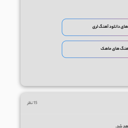
های دانلود آهنگ لری
آهنگ های ماهک
15 نظر
هد شد.