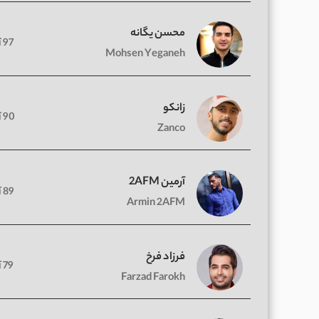
محسن یگانه
97 آهنگ
Mohsen Yeganeh
زانکو
90 آهنگ
Zanco
آرمین 2AFM
89 آهنگ
Armin 2AFM
فرزاد فرخ
79 آهنگ
Farzad Farokh