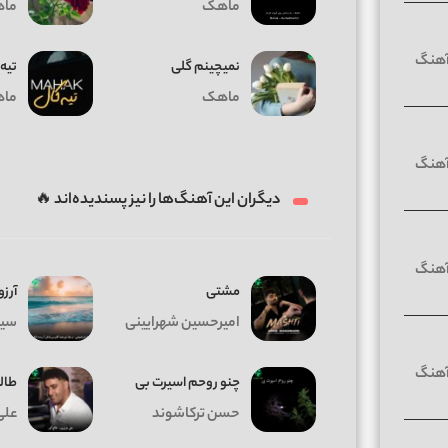
ماهک
ما
نمیچینم گلی
تیه 
ماهک
ما
دیگران این آهنگ‌ها را نیز پسندیده‌اند 🔥
مشتی
آرزو
امیرحسین شهرایینی
سیا
چنو روحم اسیرت بی
طالع
حسن ترکاشوند
علی