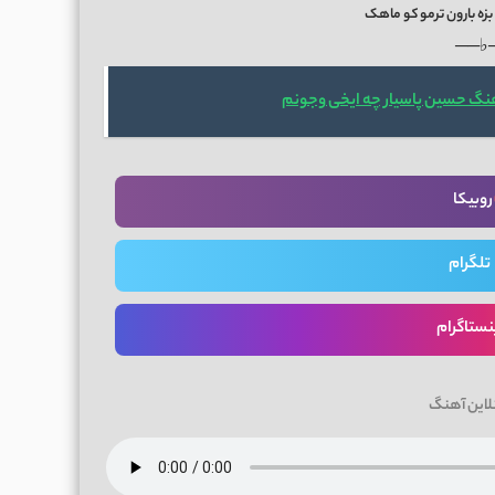
بزه بارون ترمو کو ماهک
──♭
هنگ حسین پاسیار چه ایخی وجونم
روبیکا
تلگرام
نستاگرام
لاین آهنگ