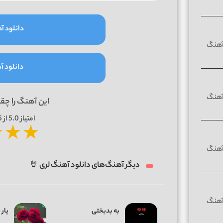
دانلود آه
دانلود آه
این آهنگ را چق
امتیاز
5.0
از 5 | بر اساس
★
★
★
دیگر آهنگ‌های دانلود آهنگ لری 🤘
به بدبختی
یار 