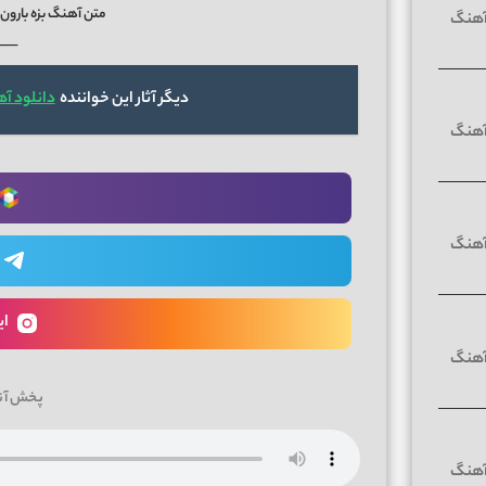
متن آهنگ بزه بارون 
──
دیگر آثار این خواننده
دانلود آ
ای
پخش آن