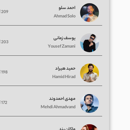
احمد سلو
209 آهنگ
Ahmad Solo
یوسف زمانی
203 آهنگ
Yousef Zamani
حمید هیراد
198 آهنگ
Hamid Hirad
مهدی احمدوند
172 آهنگ
Mehdi Ahmadvand
ماکان بند