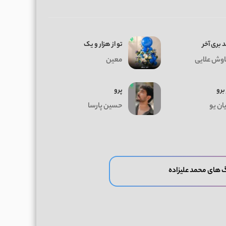
 بری آخر
تو از هزار و یک
وش علایی
معین
 برو
پرو
ان یو
حسین پارسا
 های محمد علیزاده