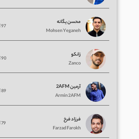
محسن یگانه
97 آهنگ
Mohsen Yeganeh
زانکو
90 آهنگ
Zanco
آرمین 2AFM
89 آهنگ
Armin 2AFM
فرزاد فرخ
79 آهنگ
Farzad Farokh