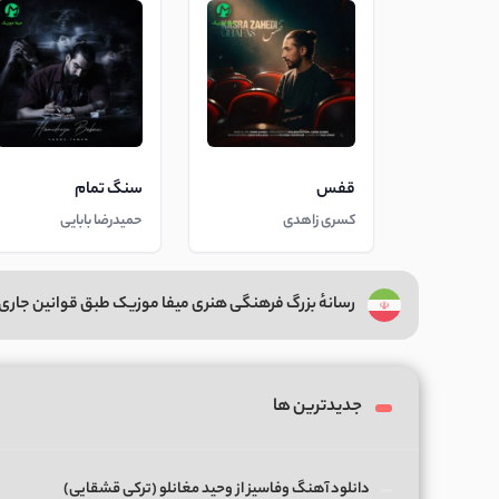
قفس
سنگ تمام
کسری زاهدی
حمیدرضا بابایی
رسانهٔ بزرگ فرهنگی هنری میفا موزیک طبق قوانین جاری 
جدیدترین ها
دانلود آهنگ وفاسیز از وحید مغانلو (ترکی قشقایی)