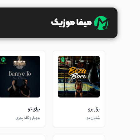
بزار برو
برای تو
شایان یو
مهیار و گاد پوری