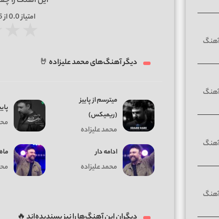
این آهنگ را چق
امتیاز
0.0
از 5 | بر اساس
★
★
★
دیگر آهنگ‌های محمد علیزاده 🤘
میترسم از پاییز
پایی
(ریمیکس)
محم
محمد علیزاده
ادامه دار
ماه
محمد علیزاده
محم
دیگران این آهنگ‌ها را نیز پسندیده‌اند 🔥