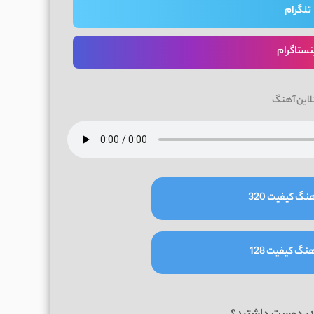
تلگرام
نستاگرام
لاین آهنگ
نگ کیفیت 320
نگ کیفیت 128