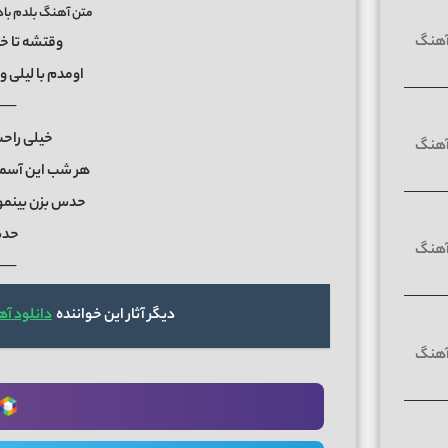
متن آهنگ بلدم با
وقتشه تا خی
اومدم با لیلی 
──
خیلی راح
هر شب این آسم
حدس بزن بینمو
حدس
──
دیگر آثار این خواننده
دانلود آ