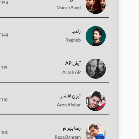
154 آهنگ
Macan Band
راغب
144 آهنگ
Ragheb
آرش AP
119 آهنگ
Arash AP
آرون افشار
110 آهنگ
Aron Afshar
رضا بهرام
100 آهنگ
Reza Bahram