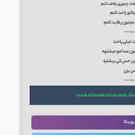
هات چجوری رفاقت کنم
التو راحت کنم
و مجنون رقابت کنم
──♭
ت خیلی راحت
ون صدامو میشنوه
ن حس کی بیشتره
 بزن
──♭
هنگ محمد علیزاده همینه که هست
روبیکا