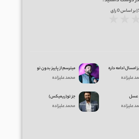
در دوست داشتید؟
0
رای
★
★
ز امسال ادامه داره
ﻣﻴﺘﺮﺳﻢ از ﭘﺎﻳﻴﺰ ﺑﺪون ﺗﻮ
د علیزاده
محمد علیزاده
 عسل
جز تو(ریمیکس)
د علیزاده
محمد علیزاده