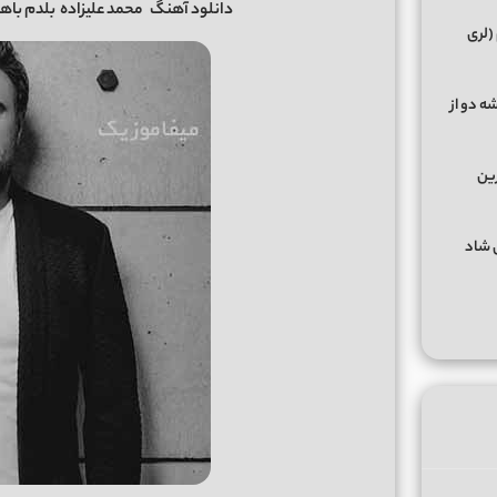
دانلود آهنگ
محمد علیزاده
بلدم باه
(لری
ه دو از
رین
گهای شاد