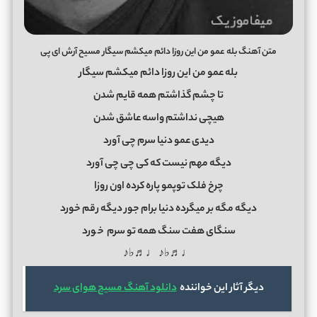
متن آهنگ بله عمو من این روزا دائم میکشم سیگار مسیح آرش ای پی
بله عمو من این روزا دائم میکشم سیگار
تا چشم گذاشتم همه قایم شدن
هیچی نداشتم واسه عاشق شدن
دیدی عمو دنیا سرم چی آورد
دیگه مهم نیست که کی چی چی آورد
چرخ فلک توپمو پاره کرده اون روزا
دیگه مگه بر میگرده دنیا برام جور دیگه رقم خورد
سنگای هفت سنگ همه تو سرم
خ
ورد
♩♬♭♪ ♩♬♭♪
دیگر آثار این خواننده
دانلود آهنگ مسیح هوای سرد