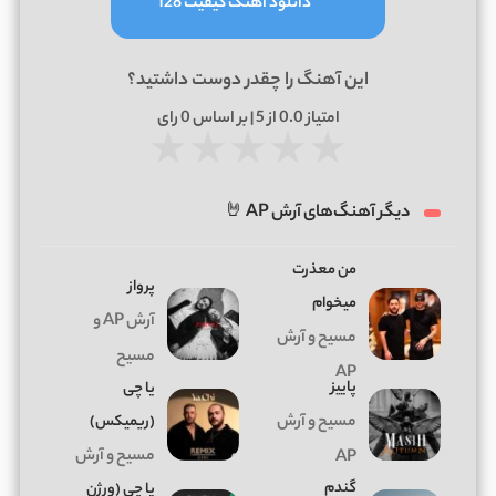
دانلود آهنگ کیفیت 128
این آهنگ را چقدر دوست داشتید؟
امتیاز
0.0
از 5 | بر اساس
0
رای
★
★
★
★
★
دیگر آهنگ‌های آرش AP 🤘
من معذرت
پرواز
میخوام
آرش AP و
مسیح و آرش
مسیح
AP
پاییز
یا چی
مسیح و آرش
(ریمیکس)
مسیح و آرش
AP
گندم
یا چی (ورژن