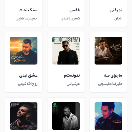
تو رفتی
قفس
سنگ تمام
الجان
کسری زاهدی
حمیدرضا بابایی
ماجرای منه
ندونستم
عشق ابدی
علیرضا طلیسچی
عرشیاس
روح الله کرمی