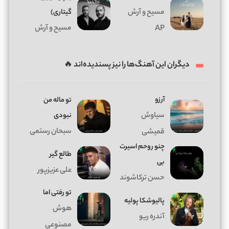
مسیح و آرش
گیتاری)
مسیح و آرش
AP
دیگران این آهنگ‌ها را نیز پسندیده‌اند 🔥
آرزو
تو ماله من
سیاوش
نبودی
سبحان رستمی
قمیشی
چنو روحم اسیرت
طالع گیر
بی
علی عزیزپور
حسن ترکاشوند
تو رفتی اما
پالیوشکا پولیه
هوش
آندره ریو
مصنوعی