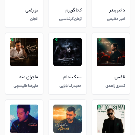
دختر بندر
کجا گریزم
تو رفتی
امیر عظیمی
آرمان گرشاسبی
الجان
قفس
سنگ تمام
ماجرای منه
کسری زاهدی
حمیدرضا بابایی
علیرضا طلیسچی