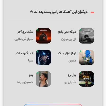
دیگران این آهنگ‌ها را نیز پسندیده‌اند 🔥
دیگه نمی بازم
نشد بری آخر
ای پی تیون
سیاوش علایی
تو از هزار و یک
کجا گیره دلت
معین
سیا
بزار برو
پرو
شایان یو
حسین پارسا