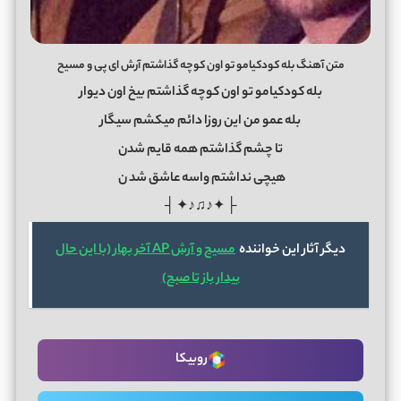
متن آهنگ بله کودکیامو تو اون کوچه گذاشتم آرش ای پی و مسیح
بله کودکیامو تو اون کوچه گذاشتم بیخ اون دیوار
بله عمو من این روزا دائم میکشم سیگار
تا چشم گذاشتم همه قایم شدن
هیچی نداشتم واسه عاشق شد
ن
├ ✦♪♫♪✦ ┤
دیگر آثار این خواننده
مسیح و آرش AP آخر بهار (با این حال
بیدار باز تا صبح)
روبیکا