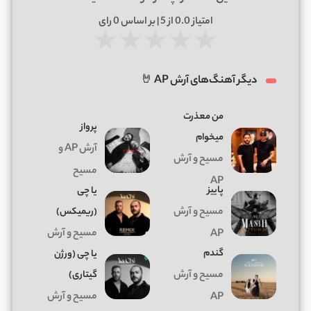
امتیاز
0.0
از 5 | بر اساس
0
رای
★
★
★
★
★
دیگر آهنگ‌های آرش AP 🤘
من معذرت
پرواز
میخوام
آرش AP و
مسیح و آرش
مسیح
AP
پاییز
یا چی
مسیح و آرش
(ریمیکس)
مسیح و آرش
AP
گندم
یا چی (ورژن
مسیح و آرش
گیتاری)
مسیح و آرش
AP