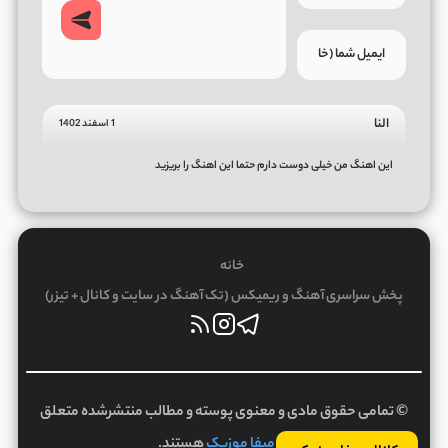
النا
1 اسفند 1402
این اهنگ من خیلی دوست دارم حتما این اهنگ را بریزید
خانه
پخش سراسری آهنگ و ریمیکس (تک آهنگ در سایت و کانال + تیزر)
© تمامی حقوق مادی و معنوی پوسته و مطالب منتشرشده متعلق
به
میفا موزیک
هستند.