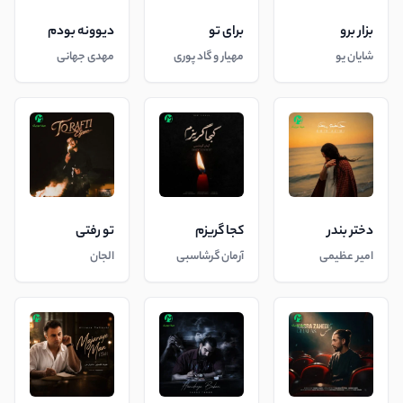
بزار برو
برای تو
دیوونه بودم
شایان یو
مهیار و گاد پوری
مهدی جهانی
دختر بندر
کجا گریزم
تو رفتی
امیر عظیمی
آرمان گرشاسبی
الجان