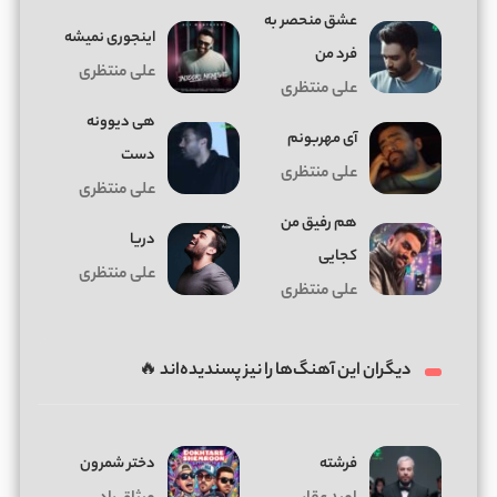
عشق منحصر به
اینجوری نمیشه
فرد من
علی منتظری
علی منتظری
هی دیوونه
آی مهربونم
دست
علی منتظری
علی منتظری
هم رفیق من
دریا
کجایی
علی منتظری
علی منتظری
دیگران این آهنگ‌ها را نیز پسندیده‌اند 🔥
فرشته
دختر شمرون