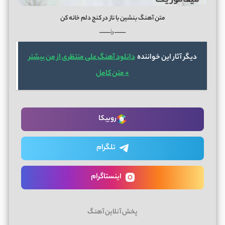
متن آهنگ بنشین با ناز در کنج دلم خانه کن
──♭──
دیگر آثار این خواننده
دانلود آهنگ علی منتظری از من بیشتر
+ متن کامل
روبیکا
تلگرام
اینستاگرام
پخش آنلاین آهنگ