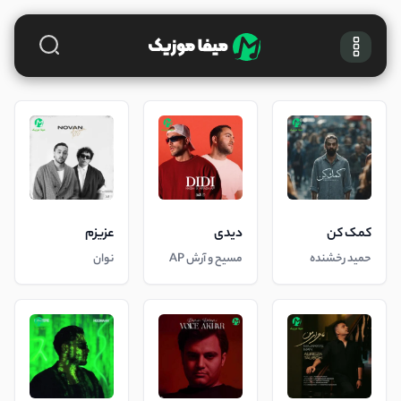
کمک کن
دیدی
عزیزم
حمید رخشنده
مسیح و آرش AP
نوان