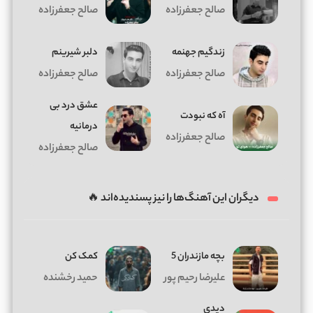
صالح جعفرزاده
صالح جعفرزاده
زندگیم جهنمه
دﻟﺒﺮ ﺷﻴﺮﻳﻨﻢ
صالح جعفرزاده
صالح جعفرزاده
عشق درد بی
آه که نبودت
درمانیه
صالح جعفرزاده
صالح جعفرزاده
دیگران این آهنگ‌ها را نیز پسندیده‌اند 🔥
بچه مازندران 5
کمک کن
علیرضا رحیم پور
حمید رخشنده
دیدی