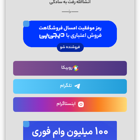
انشاالله رفت به سادگی
──♭──
روبیکا
تلگرام
اینستاگرام