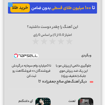
این آهنگ را چقدر دوست داشتید؟
امتیاز
0.0
از 5 | بر اساس
0
رای
★
★
★
★
★
وبگردی
جلوگیری دائمی از ریزش مو با
تا 3میلیارد وام سرمایه در گردش
این پک ضد ریزش موی
فروشندگان => فروشگاهت رو
جلبک(تخفیف ویژه)
ثبت کن
دیگر آهنگ‌های صالح جعفرزاده 🤘
لعنت
آی دلتنگتم