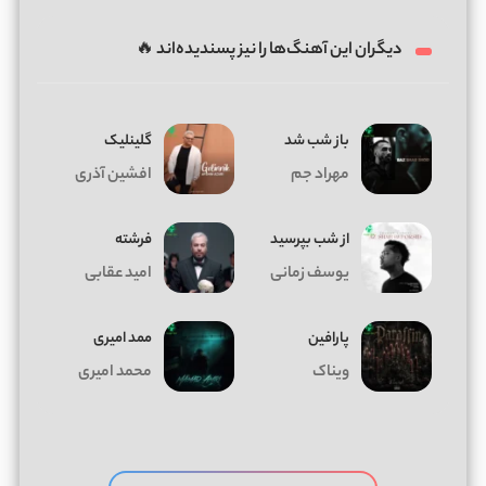
دیگران این آهنگ‌ها را نیز پسندیده‌اند 🔥
باز شب شد
گلینلیک
مهراد جم
افشین آذری
از شب بپرسید
فرشته
یوسف زمانی
امید عقابی
پارافین
ممد امیری
ویناک
محمد امیری