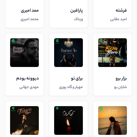
فرشته
پارافین
ممد امیری
امید عقابی
ویناک
محمد امیری
بزار برو
برای تو
دیوونه بودم
شایان یو
مهیار و گاد پوری
مهدی جهانی