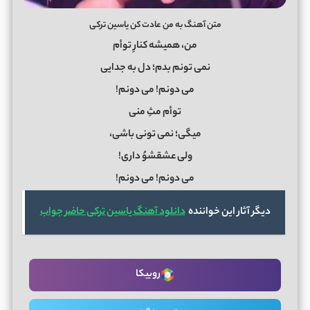
متن آهنگ به من عادت کن یاسین ترکی
من، همیشه کنارِ توأم
نمی تونم بدم؛ دل به جدایی
می دونم! می دونم!
توأم مثِ منی
میگی؛ نمی تونی باشی،
ولی عشقشوُ داری!
می دونم! می دونم!
دیگر آثار این خواننده
دانلود آهنگ یاسین ترکی حاضر جواب
روبیکا