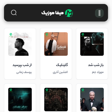
باز شب شد
گلینلیک
از شب بپرسید
مهراد جم
افشین آذری
یوسف زمانی