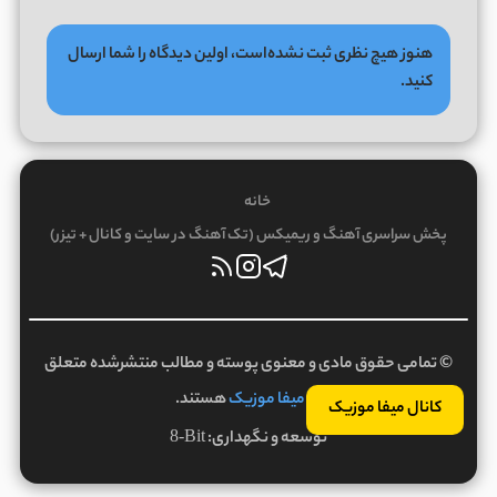
هنوز هیچ نظری ثبت نشده‌است، اولین دیدگاه را شما ارسال
کنید.
خانه
پخش سراسری آهنگ و ریمیکس (تک آهنگ در سایت و کانال + تیزر)
© تمامی حقوق مادی و معنوی پوسته و مطالب منتشرشده متعلق
به
میفا موزیک
هستند.
کانال میفا موزیک
توسعه و نگهداری:
8-Bit