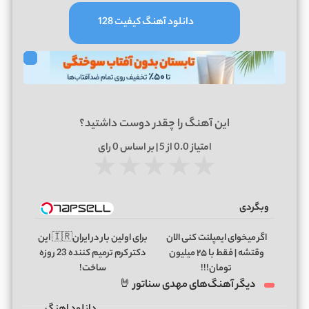
دانلود آهنگ کیفیت 128
این آهنگ را چقدر دوست داشتید؟
امتیاز
0.0
از 5 | بر اساس
0
رای
★
★
★
★
★
وبگردی
اگر میخوای ایمپلنت کنی الان
برای اولین بار در ایران🇮🇷 این
وقتشه | فقط با ۲۵ میلیون
دکتر کرم ترمیم کننده 23 روزه
تومان!!!
ساخت!
دیگر آهنگ‌های مهدی سناتور 🤘