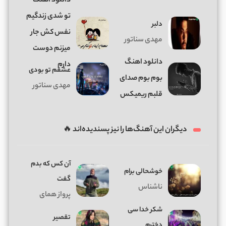
دانلود اهنگ
تو شدی زندگیم
دلبر
نفس کش جار
مهدی سناتور
میزنم دوست
دانلود اهنگ
دارم
عشقم تو بودی
بوم بوم صدای
مهدی سناتور
قلبم ریمیکس
دیگران این آهنگ‌ها را نیز پسندیده‌اند 🔥
آن کس که بدم
خوشحالی برام
گفت
ناشناس
پرواز همای
شکر خدا سی
تقصیر
دخترم