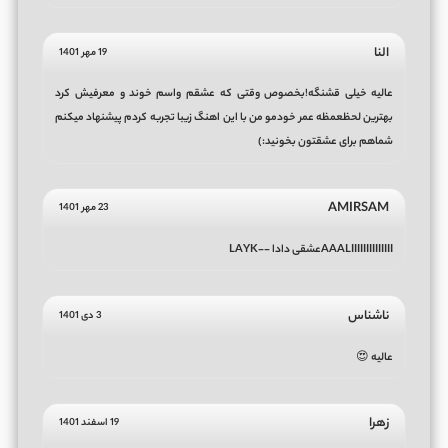
النا
19 مهر 1401
عالیه خیلی قشنگه!بخصوص وقتی که عشقم واسم خوند و معرفیش کرد
بهترین لحظعمظه عمر خودمو من با این اهنگ زیبا تجربه کردم پیشنهاد میکنم
شماهم برای عشقتون بخونید:)
AMIRSAM
23 مهر 1401
AAALIIIIIIIIIIIIIIعشقی دادا --LAYK
ناشناس
3 دی 1401
عالیه 😍
زهرا
19 اسفند 1401