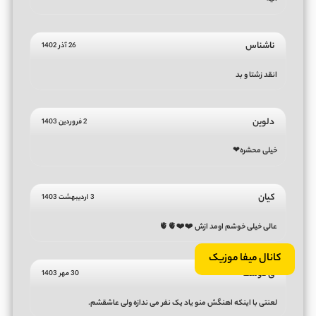
ناشناس
26 آذر 1402
انقد زشتا و بد
دلوین
2 فروردین 1403
خیلی محشره❤
کیان
3 اردیبهشت 1403
عالی خیلی خوشم اومد ازش ❤️❤️🫀🫀
کانال میفا موزیک
ی دوست
30 مهر 1403
لعنتی با اینکه اهنگش منو یاد یک نفر می ندازه ولی عاشقشم.