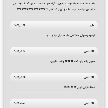
یاد یه نفر میندازه یاد دوست رفیق و...😊ممنونم از خاننده این آهنگ دوشتون
دالم من پریا هستم ۱۵ ساله از تهران خدافس😚❤❤❤❤❤❤❤❤❤❤❤❤
باران
22 تیر 1401
اینم خوبه ولی اهنگ بی عاطفه از اینم خوب تره
ناشناس
27 تیر 1401
هرچی بگم بازم کمه ❤️❤️❤️ واقعا عالیییی
ناشناس
30 تیر 1401
آهنگ خیلی خوبی😍😍😍😍
ناشناس
1 مرداد 1401