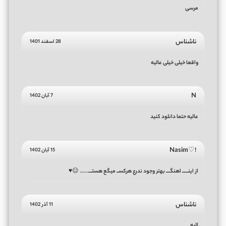
مرسی
ناشناس
28 اسفند 1401
واقعا خیلی خیلی عالیه
N
7 آبان 1402
عالیه حتما دانلود کنید
!♡Nasim
15 آبان 1402
از اینــــــ اهنگــــ بهتر وجود ندرع هرکســ میگع هستـــ...... 😑♥
ناشناس
11 آذر 1402
الیه