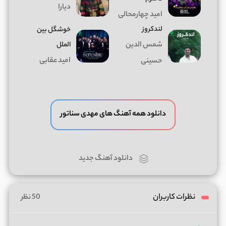
دیارا
امید چهارمحالی
لندکروز
خوشگل بین
شمس الدین
الملل
امید عقابی
حسینی
دانلود همه آهنگ های مهدی سناتور
دانلود آهنگ جدید
نظرات کاربران
50 نظر