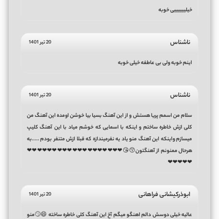
خیلییییییی خوبه
ناشناس
20 تیر 1401
اینم خوبه ولی بی عاطفه خیلی خوبه
ناشناس
20 تیر 1401
سلام من اسمم پریا هستش و از این آهنگ بسیا بیا خوشن اومده این آهنگ من
کلی ازش خاطره ساختم و اینکه با اسمایی که خوشم میاد با این آهنگ کلیپ
میسازم واینکه این آهنگ منو یاد یه نفرمیندازه که قبلا ازش متنفر بودم .....به
هرحال ممنونم از آهنگتون😙😘❤❤❤❤❤❤❤❤❤❤❤❤❤❤❤❤❤❤❤
❤❤❤❤❤
ابوذرکیشانی فراهانی
20 تیر 1401
عالیه خیلی دوسش دالم اهنگو میگم آخ این آهنگ کلی خاطره ساخته 😄🙄منو