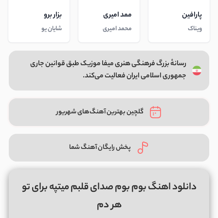
پارافین
ممد امیری
بزار برو
ویناک
محمد امیری
شایان یو
رسانهٔ بزرگ فرهنگی هنری میفا موزیک طبق قوانین جاری
جمهوری اسلامی ایران فعالیت می‌کند.
گلچین بهترین آهنگ‌های شهریور
پخش رایگان آهنگ شما
دانلود اهنگ بوم بوم صدای قلبم میتپه برای تو
هر دم