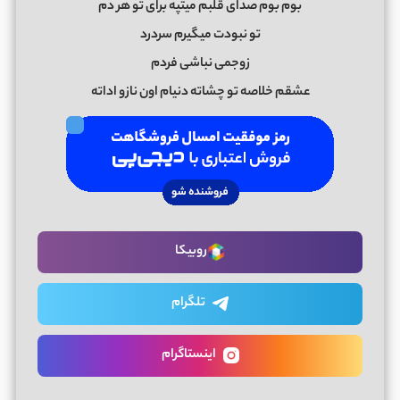
بوم بوم صدای قلبم میتپه برای تو هر دم
تو نبودت میگیرم سردرد
زوجمی نباشی فردم
عشقم خلاصه تو چشاته دنیام اون نازو اداته
روبیکا
تلگرام
اینستاگرام