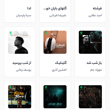
فرشته
گلهای باران خورده
ادا
امید عقابی
علیرضا قربانی
سینا پارسیان
باز شب شد
گلینلیک
از شب بپرسید
مهراد جم
افشین آذری
یوسف زمانی