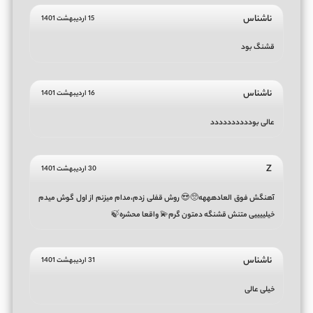
ناشناس
15 اردیبهشت 1401
قشنگ بود
ناشناس
16 اردیبهشت 1401
عالی بودددددددددد
Z
30 اردیبهشت 1401
آهنگش فوق العادهههه🥺😍 روش قفلی زدم،مدام میزنم از اول گوش میدم
خیلییییی متنش قشنگه دمتون گرم💫 واقعا محشره🍃
ناشناس
31 اردیبهشت 1401
خیلی عالی