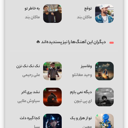
توقع
به خاطر تو
ماکان بند
ماکان بند
دیگران این آهنگ‌ها را نیز پسندیده‌اند 🔥
وفاسیز
نک نک نک نزن
وحید مغانلو
علی رحیمی
دیگه نمی بازم
نشد بری آخر
ای پی تیون
سیاوش علایی
تو از هزار و یک
کجا گیره دلت
معین
سیا