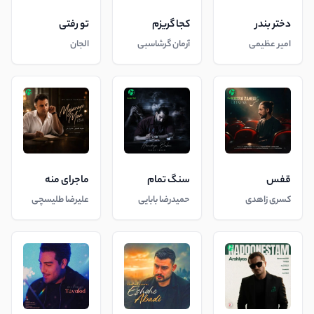
دختر بندر
کجا گریزم
تو رفتی
امیر عظیمی
آرمان گرشاسبی
الجان
قفس
سنگ تمام
ماجرای منه
کسری زاهدی
حمیدرضا بابایی
علیرضا طلیسچی