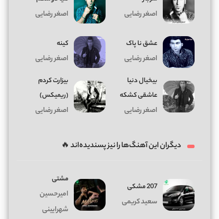
اصغر رضایی
اصغر رضایی
عشق نا پاک
کینه
اصغر رضایی
اصغر رضایی
بیخیال دنیا
بیزارت کردم
عاشقی کشکه
(ریمیکس)
اصغر رضایی
اصغر رضایی
دیگران این آهنگ‌ها را نیز پسندیده‌اند 🔥
مشتی
207 مشکی
امیرحسین
سعید کریمی
شهرایینی