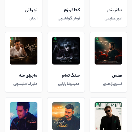
دختر بندر
کجا گریزم
تو رفتی
امیر عظیمی
آرمان گرشاسبی
الجان
قفس
سنگ تمام
ماجرای منه
کسری زاهدی
حمیدرضا بابایی
علیرضا طلیسچی