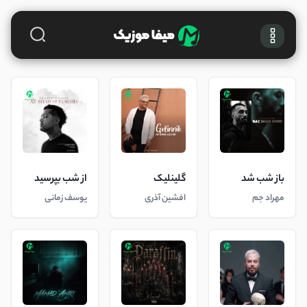
باز شب شد
گلینلیک
از شب بپرسید
مهراد جم
افشین آذری
یوسف زمانی