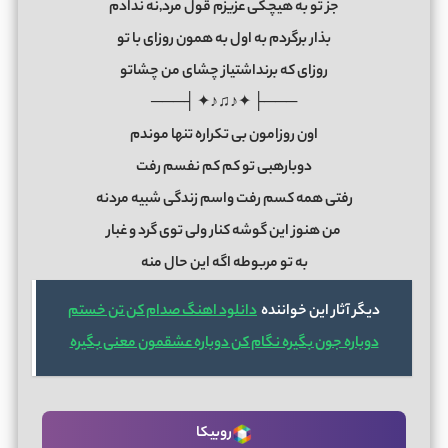
جز تو به هیچکی عزیزم قول مرد,نه ندادم
بذار برگردم به اول به همون روزای با تو
روزای که برنداشتیاز چشای من چشاتو
───├ ✦♪♫♪✦ ┤───
اون روزامون بی تکراره تنها موندم
دوبارهبی تو کم کم نفسم رفت
رفتی همه کسم رفت واسم زندگی شبیه مردنه
من هنوز این گوشه کنار ولی توی گرد و غبار
به تو مربوطه اگه این حال منه
دیگر آثار این خواننده
دانلود اهنگ صدام کن تن خستم
دوباره جون بگیره نگام کن دوباره عشقمون معنی بگیره
روبیکا