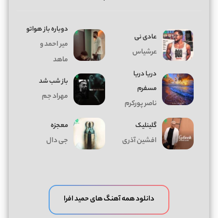
دوباره باز هواتو
عادی نی
میر احمد و
عرشیاس
ماهد
دریا دریا
باز شب شد
مسفرم
مهراد جم
ناصر پورکرم
گلینلیک
معجزه
افشین آذری
جی دال
دانلود همه آهنگ های حمید افرا