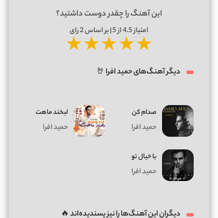
این آهنگ را چقدر دوست داشتید؟
امتیاز
4.5
از 5 | بر اساس
2
رای
★
★
★
★
★
دیگر آهنگ‌های حمید افرا 🤘
صدام کن
لبخند ماهت
حمید افرا
حمید افرا
با خیال تو
حمید افرا
دیگران این آهنگ‌ها را نیز پسندیده‌اند 🔥