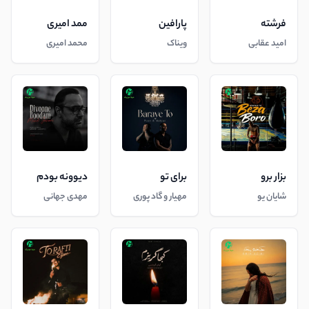
فرشته
پارافین
ممد امیری
امید عقابی
ویناک
محمد امیری
بزار برو
برای تو
دیوونه بودم
شایان یو
مهیار و گاد پوری
مهدی جهانی