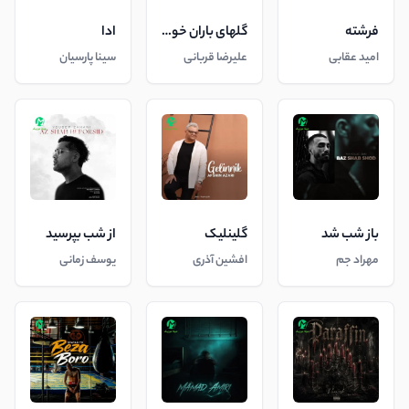
فرشته
گلهای باران خورده
ادا
امید عقابی
علیرضا قربانی
سینا پارسیان
باز شب شد
گلینلیک
از شب بپرسید
مهراد جم
افشین آذری
یوسف زمانی