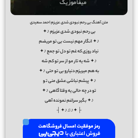
متن آهنگ بی رحم نبودی شدی عزیزم احمد سعیدی
بی رحم نبودی شدی عزیزم ♪✦
♪✦ انگار مهم نیست بی تو مریضم
نياد روزی كه غم تو دل تو جمع ♪✦
♪✦ شه يه تار مو از سر تو كم شه
به هم ميريزم دنيارو بی تو حتی ♪✦
♪✦ پيشم نباشی عشق منی ت
و
تو در چه حالی یه وقتا گاهی ♪✦
♪✦ بگیر سراغم نمونده آهی
├ ✦♪♫♪✦ ┤