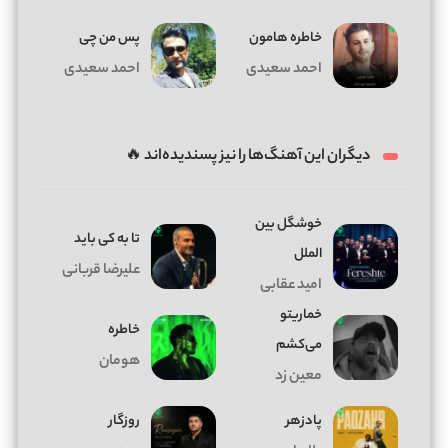
خاطره هامون
پس من چی
احمد سعیدی
احمد سعیدی
دیگران این آهنگ‌ها را نیز پسندیده‌اند 🔥
خوشگل بین
تا به کی باید
الملل
علیرضا قربانی
امید عقابی
خماریتو
خاطره
می‌کشم
هومان
معین زد
پادزهر
روزگار