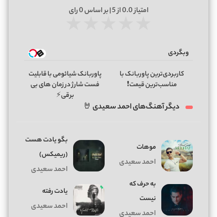
امتیاز
0.0
از 5 | بر اساس
0
رای
★
★
★
★
★
وبگردی
کاربردی‌ترین پاوربانک با
پاوربانک شیائومی با قابلیت
مناسب‌ترین قیمت❗
فست شارژ در زمان های بی
برقی⚡
دیگر آهنگ‌های احمد سعیدی 🤘
ﺑﮕﻮ ﻳﺎدت ﻫﺴﺖ
موهات
(ریمیکس)
احمد سعیدی
احمد سعیدی
به حرف که
یادت رفته
نیست
احمد سعیدی
احمد سعیدی