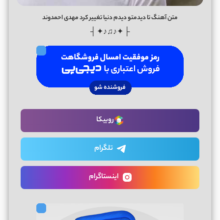
متن آهنگ تا دیدمتو دیدم دنیا تغییر کرد مهدی احمدوند
├ ✦♪♫♪✦ ┤
روبیکا
تلگرام
اینستاگرام