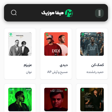
کمک کن
دیدی
عزیزم
حمید رخشنده
مسیح و آرش AP
نوان