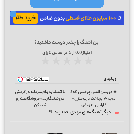
این آهنگ را چقدر دوست داشتید؟
امتیاز
0.0
از 5 | بر اساس
0
رای
★
★
★
★
★
وبگردی
🔥دوربین لامپی چرخشی 360
تا 3میلیارد وام سرمایه در گردش
درجه🔥 پرداخت درب منزل +
فروشندگان => فروشگاهت رو
گارانتی تعویض
ثبت کن
دیگر آهنگ‌های مهدی احمدوند 🤘