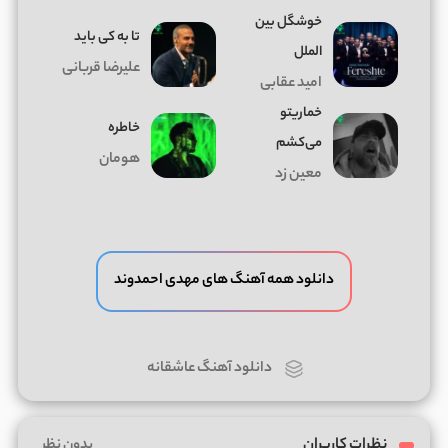
خوشگل بین
تا به کی باید
الملل
علیرضا قربانی
امید عقابی
خماریتو
خاطره
می‌کشم
هومان
معین زد
دانلود همه آهنگ های مهدی احمدوند
دانلود آهنگ عاشقانه
نظرات کاربران
بدون نظر