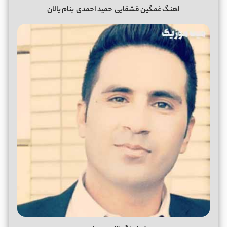
اهنگ غمگین قشقایی
حمید احمدی
بنام یالان