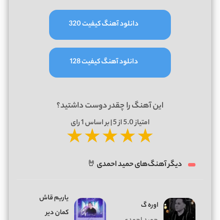
دانلود آهنگ کیفیت 320
دانلود آهنگ کیفیت 128
این آهنگ را چقدر دوست داشتید؟
امتیاز
5.0
از 5 | بر اساس
1
رای
★
★
★
★
★
دیگر آهنگ‌های حمید احمدی 🤘
یاریم قاش
اوره گ
کمان دیر