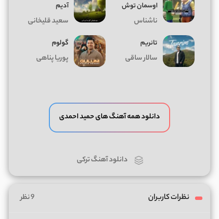
اوسمان توش
آدیم
ناشناس
سعید قلیخانی
تانریم
گولوم
سالار ساقی
پوریا پناهی
دانلود همه آهنگ های حمید احمدی
دانلود آهنگ ترکی
نظرات کاربران
9 نظر