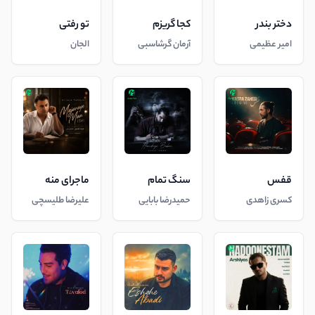
دختر بندر
کجا گریزم
تو رفتی
امیر عظیمی
آرمان گرشاسبی
الجان
قفس
سنگ تمام
ماجرای منه
کسری زاهدی
حمیدرضا بابایی
علیرضا طلیسچی