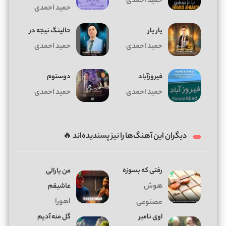
حمید احمدی
حمید احمدی
یار یار
حالینگ نیجه در
حمید احمدی
حمید احمدی
فیروزآباد
دوستوم
حمید احمدی
حمید احمدی
دیگران این آهنگ‌ها را نیز پسندیده‌اند 🔥
رفتی که بسوزه
من یارالی
هوش
عاشیقم
اهورا
مصنوعی
اوی نامبر
گل منه آدیم