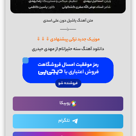
متن آهنگ یاشیل دون علی اسدی
──♭──
موزیک جدید ترکی پیشنهادی ⇓ ⇓ ⇓
دانلود آهنگ سنه حئیرانام از مهدی حیدری
روبیکا
تلگرام