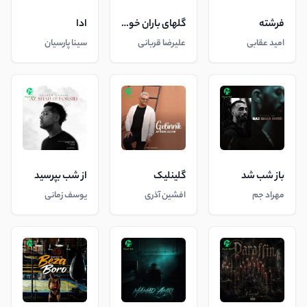
فرشته
گلهای باران خورده
ادا
امید عقابی
علیرضا قربانی
سینا پارسیان
باز شب شد
گلینلیک
از شب بپرسید
مهراد جم
افشین آذری
یوسف زمانی