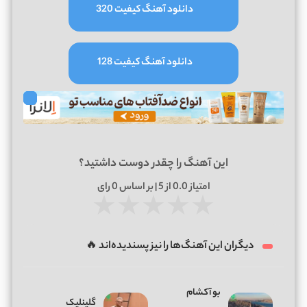
دانلود آهنگ کیفیت 320
دانلود آهنگ کیفیت 128
این آهنگ را چقدر دوست داشتید؟
امتیاز
0.0
از 5 | بر اساس
0
رای
★
★
★
★
★
دیگران این آهنگ‌ها را نیز پسندیده‌اند 🔥
بو آکشام
گلینلیک