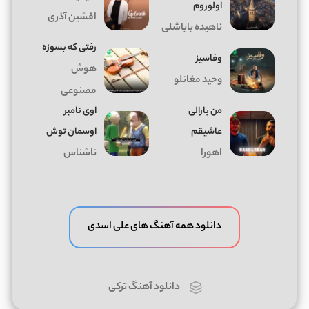
اولوروم
افشین آذری
ناهیده باباشلی
رفتی که بسوزه
وفاسیز
هوش
وحید مغانلو
مصنوعی
من یارالی
اوی نامبر
عاشیقم
اوسمان توش
اهورا
ناشناس
دانلود همه آهنگ های علی اسدی
دانلود آهنگ ترکی