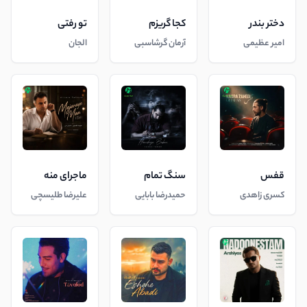
دختر بندر
کجا گریزم
تو رفتی
امیر عظیمی
آرمان گرشاسبی
الجان
قفس
سنگ تمام
ماجرای منه
کسری زاهدی
حمیدرضا بابایی
علیرضا طلیسچی