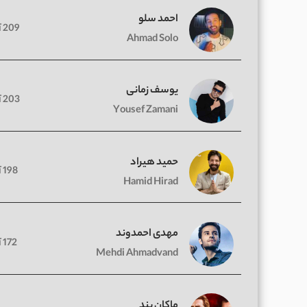
احمد سلو
209 آهنگ
Ahmad Solo
یوسف زمانی
203 آهنگ
Yousef Zamani
حمید هیراد
198 آهنگ
Hamid Hirad
مهدی احمدوند
172 آهنگ
Mehdi Ahmadvand
ماکان بند