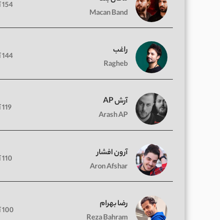
154 آهنگ
Macan Band
راغب
144 آهنگ
Ragheb
آرش AP
119 آهنگ
Arash AP
آرون افشار
110 آهنگ
Aron Afshar
رضا بهرام
100 آهنگ
Reza Bahram