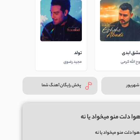
شق ابدی
تولد
وح الله کرمی
مجید رضوی
شهریور
پخش رایگان آهنگ شما
وا دلت منو میخواد یا نه
وا دلت منو میخواد یا نه