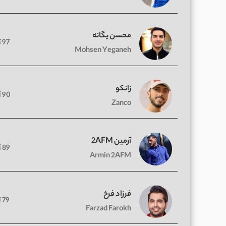
محسن یگانه
97 آهنگ
Mohsen Yeganeh
زانکو
90 آهنگ
Zanco
آرمین 2AFM
89 آهنگ
Armin 2AFM
فرزاد فرخ
79 آهنگ
Farzad Farokh