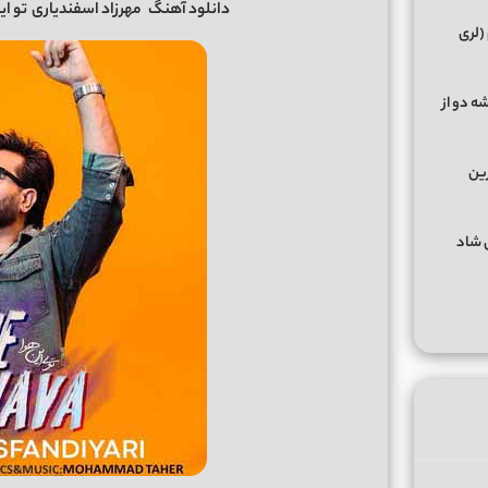
دانلود آهنگ
مهرزاد اسفندیاری
تو این ه
(لری
ه دو از
رین
گهای شاد