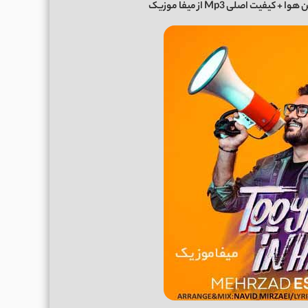
وا + کیفیت اصلی Mp3 از میفا موزیک