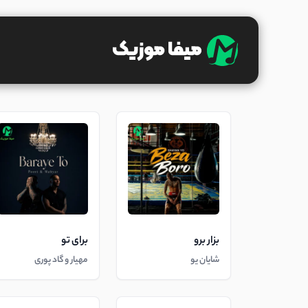
بزار برو
برای تو
شایان یو
مهیار و گاد پوری