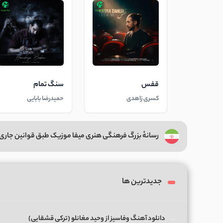
قفس
سنگ تمام
کسری زاهدی
حمیدرضا بابایی
رسانهٔ بزرگ فرهنگی هنری میفا موزیک طبق قوانین جاری 
جدیدترین ها
دانلود آهنگ وفاسیز از وحید مغانلو (ترکی قشقایی)