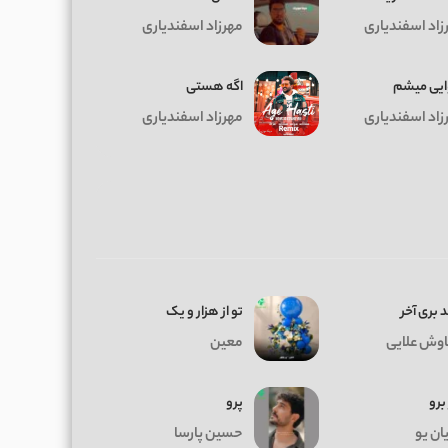
زاد اسفندیاری
مهرزاد اسفندیاری
یی میشم
اگه هستی
زاد اسفندیاری
مهرزاد اسفندیاری
 بری آخر
تو از هزار و یک
وش علایی
معین
 برو
پرو
ان یو
حسین پارسا