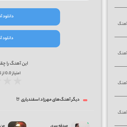
دانلود آه
دانلود آه
این آهنگ را چق
امتیاز
0.0
از 5 | بر اساس
★
★
★
دیگر آهنگ‌های مهرزاد اسفندیاری 🤘
صدقه سری
من 