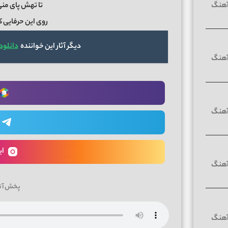
تا تهش پای منی
روی این حرفایی ک
دیگر آثار این خواننده
دانلود
ای
پخش آن