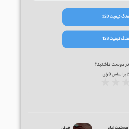
نگ کیفیت 320
نگ کیفیت 128
در دوست داشتید؟
0
رای
★
★
هستمت زیاد
قدغن