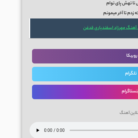
 تا تهش پای توام
ه زدم تا آخر میمونم
 آهنگ مهرزاد اسفندياری قدغن
روبیکا
تلگرام
نستاگرام
لاین آهنگ