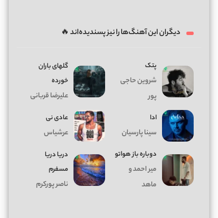
دیگران این آهنگ‌ها را نیز پسندیده‌اند 🔥
پتک
گلهای باران
شروین حاجی
خورده
علیرضا قربانی
پور
ادا
عادی نی
سینا پارسیان
عرشیاس
دوباره باز هواتو
دریا دریا
میر احمد و
مسفرم
ناصر پورکرم
ماهد