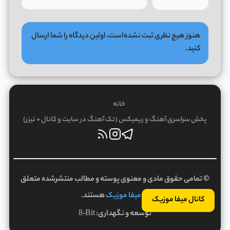
هنوز هیچ نظری ثبت نشده‌است، اولین دیدگاه را شما ارسال
کنید.
خانه
پخش سراسری آهنگ و ریمیکس (تک آهنگ در سایت و کانال + تیزر)
© تمامی حقوق مادی و معنوی پوسته و مطالب منتشرشده متعلق
به
میفا موزیک
هستند.
کانال میفا موزیک
توسعه و نگهداری:
8-Bit