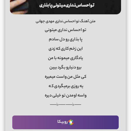
متن آهنگ تو احساس نداری مهدی جهانی
تو احساس نداری میتونی
پا بذاری رو دل سادم
این زخم کاری که زدی
یادگاری میمونه با من
برو دنیارو بگرد ببین
کی مثل من واست میمیره
یه روزی برمیگردی ک
ه
واسه اومدن تو خیلی دیره
──♭── ──♭──
روبیکا