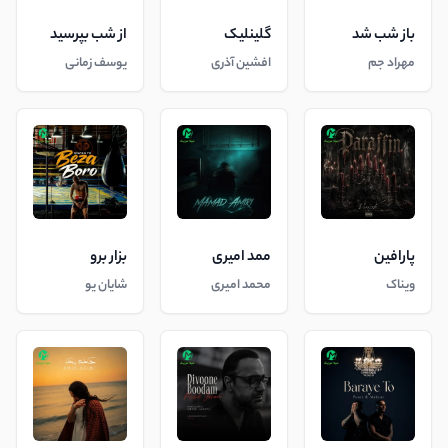
باز شب شد
گلینلیک
از شب بپرسید
مهراد جم
افشین آذری
یوسف زمانی
پارافین
ممد امیری
بزار برو
ویناک
محمد امیری
شایان یو