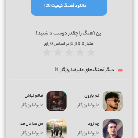
دانلود آهنگ کیفیت 128
این آهنگ را چقدر دوست داشتید؟
امتیاز
0.0
از 5 | بر اساس
0
رای
★
★
★
★
★
دیگر آهنگ‌های علیرضا روزگار 🤘
نم بارون
ظالم نباش
علیرضا روزگار
علیرضا روزگار
چه زود
من فدا دل فدا
علیرضا روزگار
علیرضا روزگار