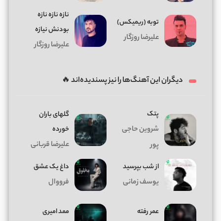
نازه نازه نازه
توبه (ریمیکس)
بودنش نیازه
علیرضا روزگار
علیرضا روزگار
دیگران این آهنگ‌ها را نیز پسندیده‌اند 🔥
پتک
گلهای باران
شروین حاجی
خورده
علیرضا قربانی
پور
از شب بپرسید
داغ يک عشق
یوسف زمانی
فرووال
عمر رفته
ممد امیری