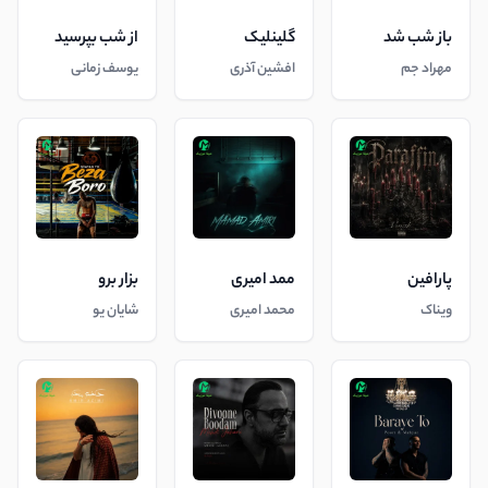
باز شب شد
گلینلیک
از شب بپرسید
مهراد جم
افشین آذری
یوسف زمانی
پارافین
ممد امیری
بزار برو
ویناک
محمد امیری
شایان یو