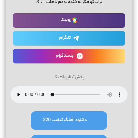
برات تو فکر یه آینده بودم باهات ♩♬
روبیکا
تلگرام
اینستاگرام
پخش آنلاین آهنگ
دانلود آهنگ کیفیت 320