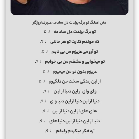
متن اهنگ تو برگ برندت دل سادمه علیرضا روزگار
تو برگ برندت دل سادمه ♩♬
که موندم کنارت تو هر حالتی ♩♬
تو آرومی عزیزم من بی تابم ♩♬
تو میخوابی و عشقم من بی خوابم ♩♬
عزیزم بدون تو من میمیرم ♩♬
از این زندگی سخت من دلگیرم ♩♬
وای وای از این دنیا از ای
ن
♩♬
دنیا از این دنیا از این دنیا وای ♩♬
های های از این دنیا از این ♩♬
دنیا از این دنیا از این دنیا های ♩♬
آره فکر میکردم رفیقم ♩♬