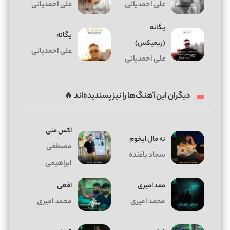
علی احمدیانی
علی احمدیانی
یگانه
یگانه
(ریمیکس)
علی احمدیانی
علی احمدیانی
دیگران این آهنگ‌ها را نیز پسندیده‌اند 🔥
اکس منی
ﻧﻪ ﻣﺎل اﻳﺨﻮم
مصطفی
سجاد باغنده
ابراهیمی
ممد امیری
افعی
محمد امیری
محمد امیری