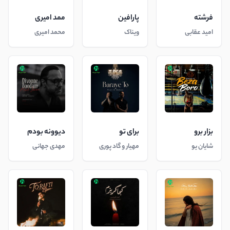
فرشته
پارافین
ممد امیری
امید عقابی
ویناک
محمد امیری
بزار برو
برای تو
دیوونه بودم
شایان یو
مهیار و گاد پوری
مهدی جهانی