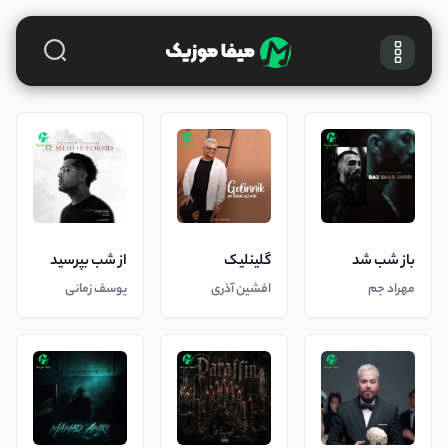
باز شب شد
گلینلیک
از شب بپرسید
مهراد جم
افشین آذری
یوسف زمانی