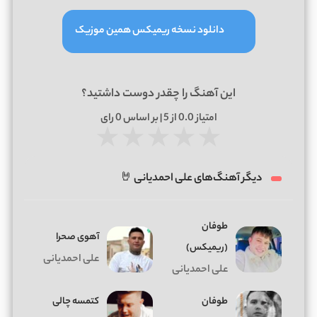
دانلود نسخه ریمیکس همین موزیک
این آهنگ را چقدر دوست داشتید؟
امتیاز
0.0
از 5 | بر اساس
0
رای
★
★
★
★
★
دیگر آهنگ‌های علی احمدیانی 🤘
طوفان
آهوی صحرا
(ریمیکس)
علی احمدیانی
علی احمدیانی
طوفان
کتمسه چالی