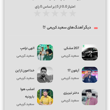
امتیاز
0.0
از 5 | بر اساس
0
رای
★
★
★
★
★
دیگر آهنگ‌های سعید کریمی 🤘
207 مشکی
الهی ترامپ
سعید کریمی
سعید کریمی
آیفون 17
خدا امون از این
سعید کریمی
سعید کریمی
امشب هوا
دختر تبریزی
بارونیه
سعید کریمی
سعید کریمی