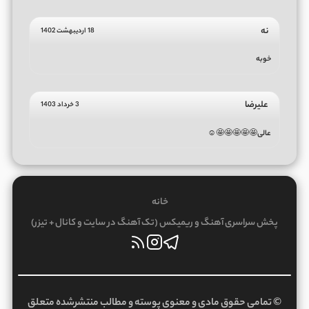
نه
18 اردیبهشت 1402
خوبه
علیرضا
3 خرداد 1403
عالی🤩🤩🤩🤩🤩☺
خانه
پخش سراسری آهنگ و ریمیکس (تک آهنگ در سایت و کانال + تیزر)
© تمامی حقوق مادی و معنوی پوسته و مطالب منتشرشده متعلق