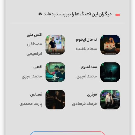
دیگران این آهنگ‌ها را نیز پسندیده‌اند 🔥
اکس منی
ﻧﻪ ﻣﺎل اﻳﺨﻮم
مصطفی
سجاد باغنده
ابراهیمی
ممد امیری
افعی
محمد امیری
محمد امیری
فرفری
قصاص
فرهاد فرهادی
پارسا محمدی