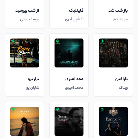
باز شب شد
گلینلیک
از شب بپرسید
مهراد جم
افشین آذری
یوسف زمانی
پارافین
ممد امیری
بزار برو
ویناک
محمد امیری
شایان یو