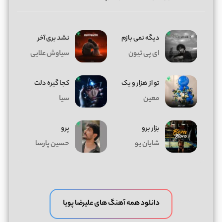
دیگه نمی بازم
نشد بری آخر
ای پی تیون
سیاوش علایی
تو از هزار و یک
کجا گیره دلت
معین
سیا
بزار برو
پرو
شایان یو
حسین پارسا
دانلود همه آهنگ های علیرضا پویا