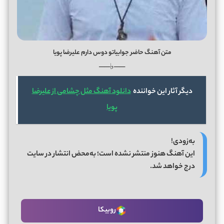
متن آهنگ حاضر جوابیاتو دوس دارم علیرضا پویا
──♭──
دیگر آثار این خواننده
دانلود آهنگ مثل چشامی از علیرضا
پویا
به‌زودی!
این آهنگ هنوز منتشر نشده است؛ به‌محض انتشار در سایت
درج خواهد شد.
روبیکا