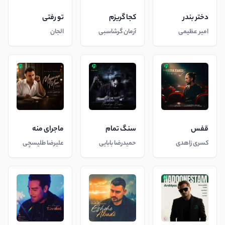
دختر بندر
کجا گریزم
تو رفتی
امیر عظیمی
آرمان گرشاسبی
الجان
قفس
سنگ تمام
ماجرای منه
کسری زاهدی
حمیدرضا بابایی
علیرضا طلیسچی