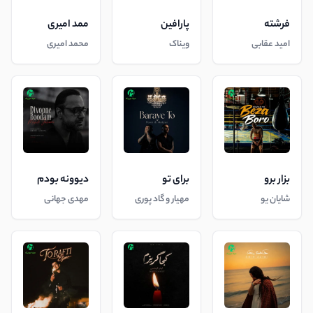
فرشته
پارافین
ممد امیری
امید عقابی
ویناک
محمد امیری
بزار برو
برای تو
دیوونه بودم
شایان یو
مهیار و گاد پوری
مهدی جهانی