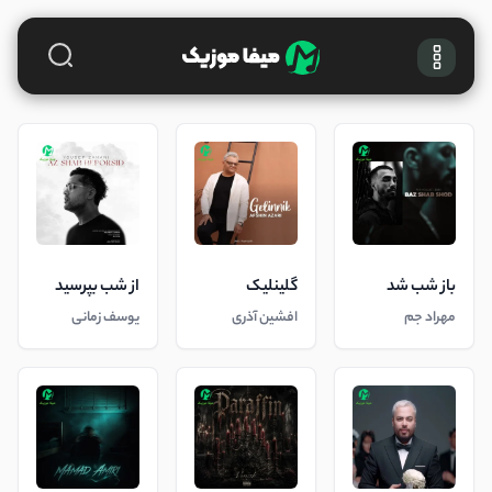
باز شب شد
گلینلیک
از شب بپرسید
مهراد جم
افشین آذری
یوسف زمانی