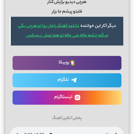
هرچی دیدیو بزارش کنار
قلبتو پیشم جا بزار
دیگر آثار این خواننده
دانلود آهنگ رامان روا تو هرچی بگی
میگم چشم ماله منی ماله تو هم تهش ریمیکس
روبیکا
تلگرام
اینستاگرام
پخش آنلاین آهنگ