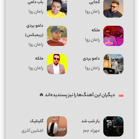
کجایی
باب دلمی
رامان روا
رامان روا
دلمو بردی
ملکه
(ریمیکس)
رامان روا
رامان روا
دلمو بردی
ملکه
رامان روا
رامان روا
دیگران این آهنگ‌ها را نیز پسندیده‌اند 🔥
باز شب شد
گلینلیک
مهراد جم
افشین آذری