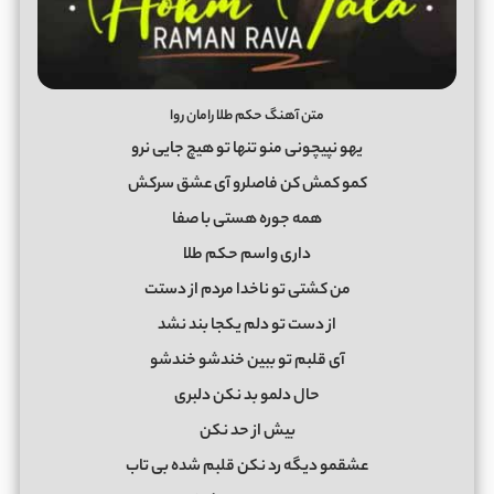
متن آهنگ حکم طلا رامان روا
یهو‌ نپیچونی منو تنها تو هیچ جایی نرو
کمو ‌کمش کن فاصلرو آی عشق سرکش
همه جوره هستی با صفا
داری واسم حکم طلا
من کشتی تو ناخدا مردم از دستت
از دست تو دلم یکجا بند نشد
آی قلبم تو ببین خندشو خندشو
حال دلمو بد نکن دلبری
بیش از حد نکن
عشقمو دیگه رد نکن قلبم شده بی تاب