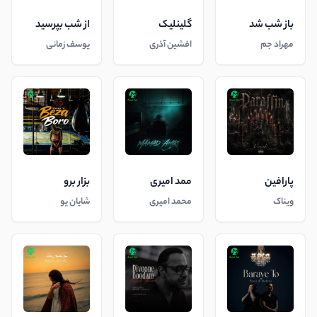
باز شب شد
گلینلیک
از شب بپرسید
مهراد جم
افشین آذری
یوسف زمانی
پارافین
ممد امیری
بزار برو
ویناک
محمد امیری
شایان یو