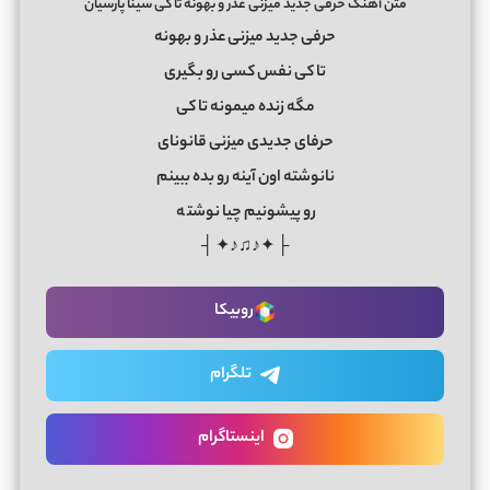
متن آهنگ حرفی جدید میزنی عذر و بهونه تا کی سینا پارسیان
حرفی جدید میزنی عذر و بهونه
تا کی نفس کسی رو بگیری
مگه زنده میمونه تا کی
حرفای جدیدی میزنی قانونای
نانوشته اون آینه رو بده ببینم
رو پیشونیم چیا نوشت
ه
├ ✦♪♫♪✦ ┤
روبیکا
تلگرام
اینستاگرام