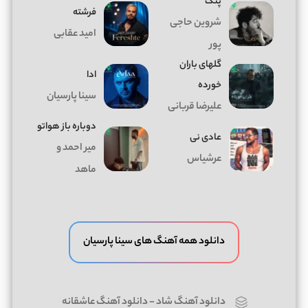
پتک
فرشته
شروین حاجی
امید عقابی
پور
گلهای باران
ادا
خورده
سینا پارسیان
علیرضا قربانی
دوباره باز هواتو
عادی نی
میر احمد و
عرشیاس
ماهد
دانلود همه آهنگ های سینا پارسیان
دانلود آهنگ شاد
-
دانلود آهنگ عاشقانه