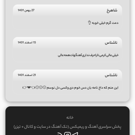
شاهرخ
27 بهمن 1401
دمت گرم خیلی خوبه 👌
ناشناس
15 اسفند 1401
خیلی‌عالی‌کرمی‌تاراحرف‌نداری‌آهنگهات‌همه‌عالی
ناشناس
21 اسفند 1401
این منم که داخ نامه بان دس خوم دی وکسی دل نوسم 😐😐😔👈💔👉
خانه
پخش سراسری آهنگ و ریمیکس (تک آهنگ در سایت و کانال + تیزر)