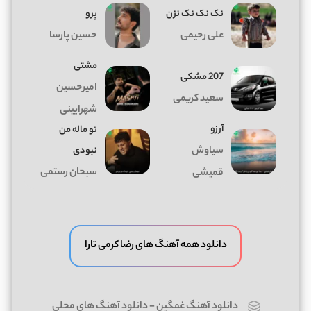
نک نک نک نزن
پرو
علی رحیمی
حسین پارسا
مشتی
207 مشکی
امیرحسین
سعید کریمی
شهرایینی
آرزو
تو ماله من
سیاوش
نبودی
سبحان رستمی
قمیشی
دانلود همه آهنگ های رضا کرمی تارا
دانلود آهنگ غمگین
-
دانلود آهنگ های محلی