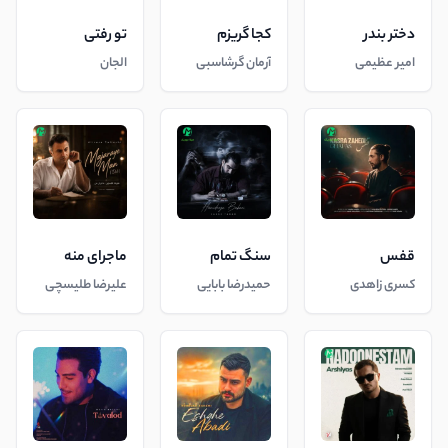
دختر بندر
کجا گریزم
تو رفتی
امیر عظیمی
آرمان گرشاسبی
الجان
قفس
سنگ تمام
ماجرای منه
کسری زاهدی
حمیدرضا بابایی
علیرضا طلیسچی