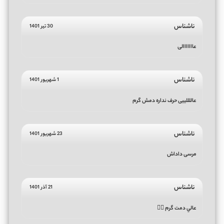
ناشناس
30 تیر 1401
عااااااالی
ناشناس
1 شهریور 1401
عاللللییی حرف نداره دمش گرم
ناشناس
23 شهریور 1401
مرسی داداش
ناشناس
21 آذر 1401
عالي دمت گرم 👌🏻