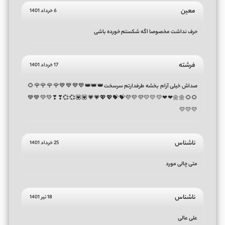
معین
6 خرداد 1401
حرف نداشت مخصوصا اگه شکستم خورده باشی
فرشته
17 خرداد 1401
صداش خیلی آرام بخشه طرفدارتم سرسخت👑👑👑💙💙💙💙🌹🌹🌹🌹🌻
🌻🌻🌼🌼❤❤💛💛💛💜💜💜💝💝💖💖💗💗💟💟💞💞❣❣💚💚💙💙
💛💛💛
ناشناس
25 خرداد 1401
متی چالی مورد
ناشناس
18 تیر 1401
علی عالی