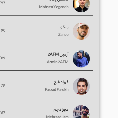
97 آهنگ
Mohsen Yeganeh
زانکو
90 آهنگ
Zanco
آرمین 2AFM
89 آهنگ
Armin 2AFM
فرزاد فرخ
79 آهنگ
Farzad Farokh
مهراد جم
67 آهنگ
Mehraad Jam