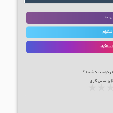
روبیکا
تلگرام
نستاگرام
در دوست داشتید؟
0
رای
★
★