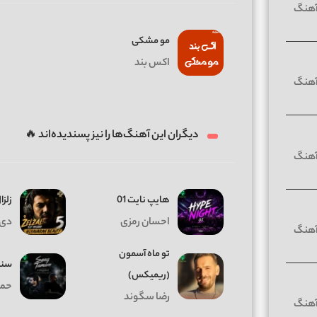
مو مشکی
اکس بند
دیگران این آهنگ‌ها را نیز پسندیده‌اند 🔥
هایپ نایت 01
زلزال
احسان رمزی
دی 
تو ماه آسمون
سنگ
(ریمیکس)
حمی
رضا سگوند