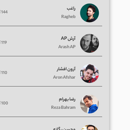
راغب
144 آهنگ
Ragheb
آرش AP
119 آهنگ
Arash AP
آرون افشار
110 آهنگ
Aron Afshar
رضا بهرام
100 آهنگ
Reza Bahram
محسن یگانه