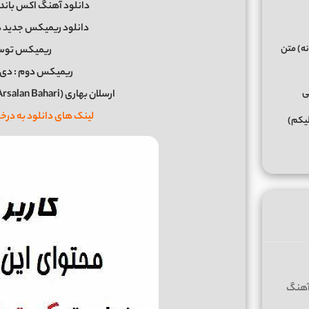
دانلود آهنگ اکس باند
دانلود ریمیکس جدید 
نه) متن
ریمیکس توسط
ریمیکس دوم : دی جی مُبی
ی
ارسلان بهاری (Arsalan Bahari) & دی جی فرشاد (DJ Farshad)
لینک های دانلود به د
لیکم)