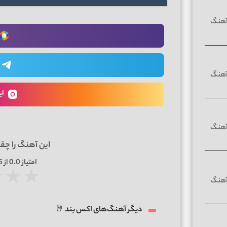
ای
این آهنگ را چق
امتیاز
0.0
از 5 | بر اساس
★
★
★
دیگر آهنگ‌های اکس بند 🤘