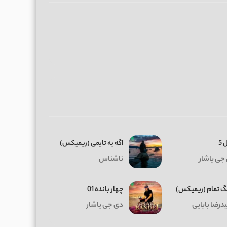
 5
اگه یه تایمی (ریمیکس)
جی یاشار
ناشناس
 تمام (ریمیکس)
چهار بانده 01
درضا بابایی
دی جی یاشار