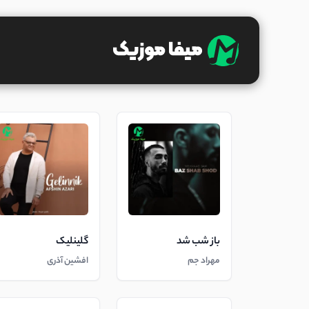
باز شب شد
گلینلیک
مهراد جم
افشین آذری