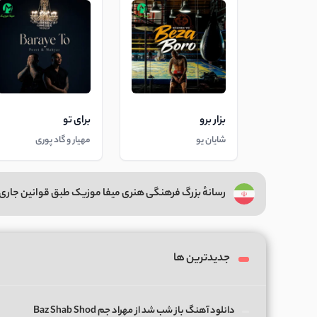
بزار برو
برای تو
شایان یو
مهیار و گاد پوری
رسانهٔ بزرگ فرهنگی هنری میفا موزیک طبق قوانین جاری 
جدیدترین ها
دانلود آهنگ باز شب شد از مهراد جم Baz Shab Shod