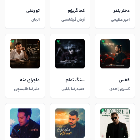
دختر بندر
کجا گریزم
تو رفتی
امیر عظیمی
آرمان گرشاسبی
الجان
قفس
سنگ تمام
ماجرای منه
کسری زاهدی
حمیدرضا بابایی
علیرضا طلیسچی