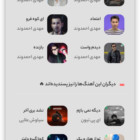
مهدی احمدوند
مهدی احمدوند
اعتماد
ای کوه فرو
مهدی احمدوند
مهدی احمدوند
دیدم واست
بازنده
مهدی احمدوند
مهدی احمدوند
دیگران این آهنگ‌ها را نیز پسندیده‌اند 🔥
دیگه نمی بازم
نشد بری آخر
ای پی تیون
سیاوش علایی
تو از هزار و یک
کجا گیره دلت