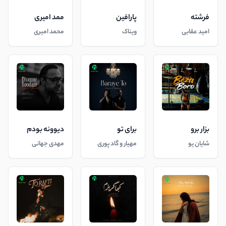
فرشته
پارافین
ممد امیری
امید عقابی
ویناک
محمد امیری
بزار برو
برای تو
دیوونه بودم
شایان یو
مهیار و گاد پوری
مهدی جهانی