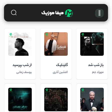
باز شب شد
گلینلیک
از شب بپرسید
مهراد جم
افشین آذری
یوسف زمانی