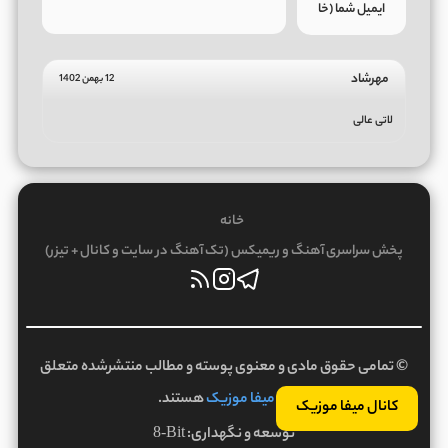
مهرشاد
12 بهمن 1402
لاتی عالی
خانه
پخش سراسری آهنگ و ریمیکس (تک آهنگ در سایت و کانال + تیزر)
© تمامی حقوق مادی و معنوی پوسته و مطالب منتشرشده متعلق
به
میفا موزیک
هستند.
کانال میفا موزیک
توسعه و نگهداری:
8-Bit