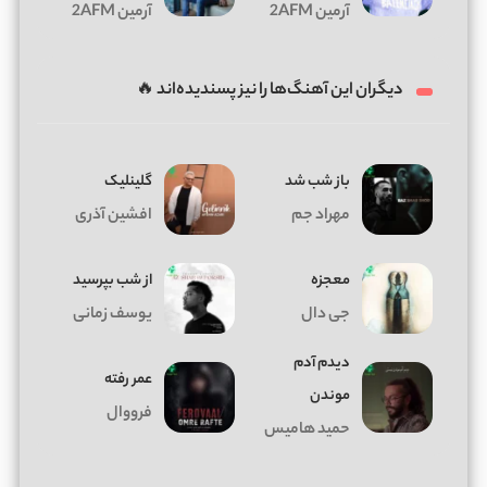
آرمین 2AFM
آرمین 2AFM
دیگران این آهنگ‌ها را نیز پسندیده‌اند 🔥
باز شب شد
گلینلیک
مهراد جم
افشین آذری
معجزه
از شب بپرسید
جی دال
یوسف زمانی
دیدم آدم
عمر رفته
موندن
فرووال
حمید هامیس