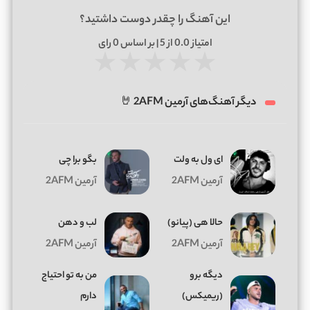
این آهنگ را چقدر دوست داشتید؟
امتیاز
0.0
از 5 | بر اساس
0
رای
★
★
★
★
★
دیگر آهنگ‌های آرمین 2AFM 🤘
ای ول به ولت
بگو برا چی
آرمین 2AFM
آرمین 2AFM
ﺣﺎﻟﺎ ﻫﻰ (پیانو)
لب و دهن
آرمین 2AFM
آرمین 2AFM
دیگه برو
من به تو احتیاج
(ریمیکس)
دارم