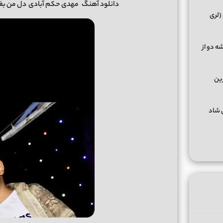
دانلود آهنگ
مهدی حکم آبادی
دل من بغ
(لری
ه دو از
رین
گهای شاد