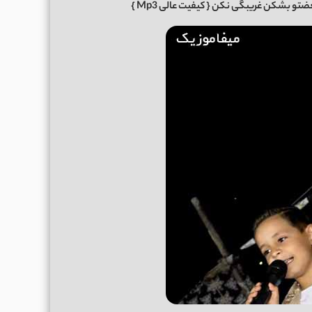
ضتو بشکن غریبگی نکن
{ کیفیت عالی Mp3 }