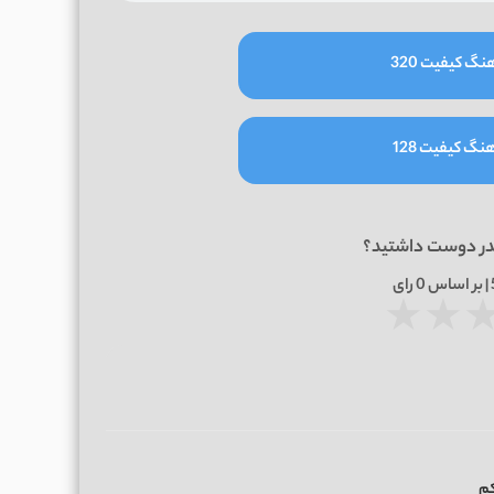
نگ کیفیت 320
نگ کیفیت 128
در دوست داشتید؟
0
رای
★
★
م