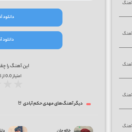
دانلود آه
دانلود آه
این آهنگ را چق
امتیاز
0.0
از 5 | بر اساس
★
★
★
دیگر آهنگ‌های مهدی حکم آبادی 🤘
خاله جان
دلک