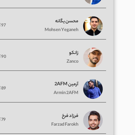
محسن یگانه
97 آهنگ
Mohsen Yeganeh
زانکو
90 آهنگ
Zanco
آرمین 2AFM
89 آهنگ
Armin 2AFM
فرزاد فرخ
79 آهنگ
Farzad Farokh