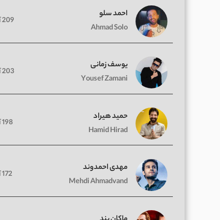
احمد سلو
209 آهنگ
Ahmad Solo
یوسف زمانی
203 آهنگ
Yousef Zamani
حمید هیراد
198 آهنگ
Hamid Hirad
مهدی احمدوند
172 آهنگ
Mehdi Ahmadvand
ماکان بند