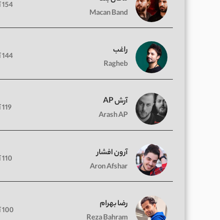
154 آهنگ
Macan Band
راغب
144 آهنگ
Ragheb
آرش AP
119 آهنگ
Arash AP
آرون افشار
110 آهنگ
Aron Afshar
رضا بهرام
100 آهنگ
Reza Bahram