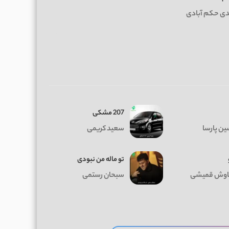
ی حکم آبادی
207 مشکی
ن پارسا
سعید کریمی
تو ماله من نبودی
وش قمیشی
سبحان رستمی