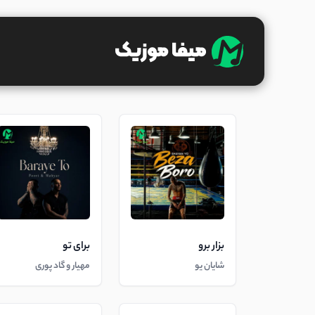
بزار برو
برای تو
شایان یو
مهیار و گاد پوری