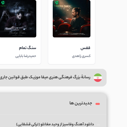
قفس
سنگ تمام
کسری زاهدی
حمیدرضا بابایی
رسانهٔ بزرگ فرهنگی هنری میفا موزیک طبق قوانین جاری 
جدیدترین ها
دانلود آهنگ وفاسیز از وحید مغانلو (ترکی قشقایی)