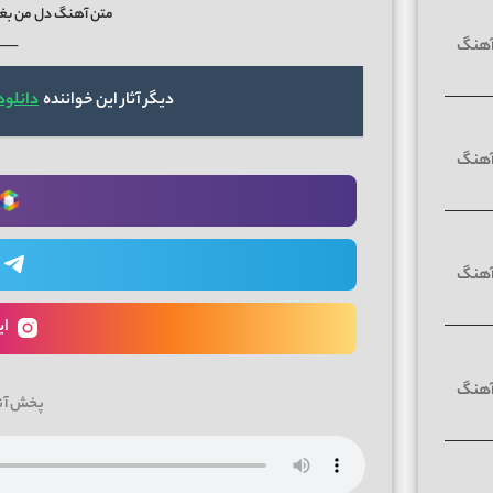
متن آهنگ دل من بغ
──
دیگر آثار این خواننده
دانلود
ای
پخش آن