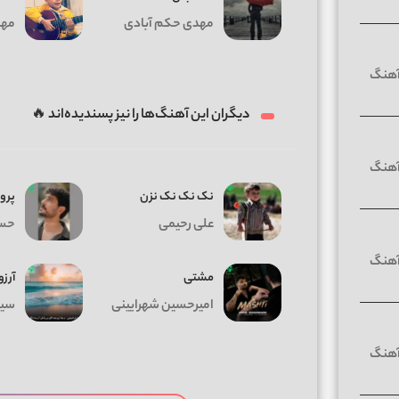
مهدی حکم آبادی
مهد
دیگران این آهنگ‌ها را نیز پسندیده‌اند 🔥
نک نک نک نزن
پرو
علی رحیمی
حسی
مشتی
آرزو
امیرحسین شهرایینی
سیا