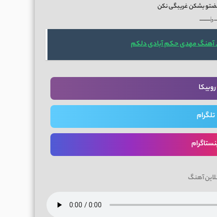
ضتو بشکن غریبگی نکن
──♭
 آهنگ مهدی حکم آبادی دلکم
روبیکا
تلگرام
نستاگرام
لاین آهنگ