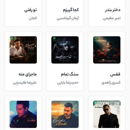
دختر بندر
کجا گریزم
تو رفتی
امیر عظیمی
آرمان گرشاسبی
الجان
قفس
سنگ تمام
ماجرای منه
کسری زاهدی
حمیدرضا بابایی
علیرضا طلیسچی