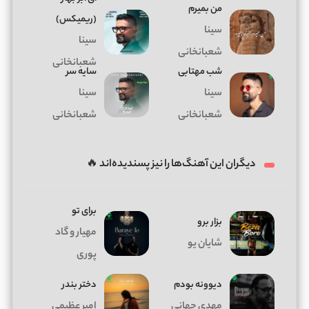
من بمیرم
(ریمیکس)
سینا
سینا
شعبانخانی
شعبانخانی
شب مهتابی
سایه سر
سینا
سینا
شعبانخانی
شعبانخانی
دیگران این آهنگ‌ها را نیز پسندیده‌اند 🔥
برای تو
بزار برو
مهیار و گاد
شایان یو
پوری
دیوونه بودم
دختر بندر
مهدی جهانی
امیر عظیمی