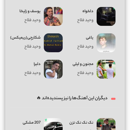
دلخواه
یوسف و زلیخا
وحید فلاح
وحید فلاح
یاغی
شکارچی(ریمیکس)
وحید فلاح
وحید فلاح
مجنون و لیلی
دلبرا
وحید فلاح
وحید فلاح
دیگران این آهنگ‌ها را نیز پسندیده‌اند 🔥
نک نک نک نزن
207 مشکی