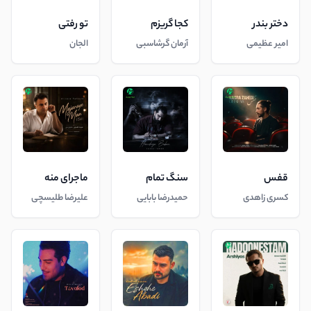
دختر بندر
کجا گریزم
تو رفتی
امیر عظیمی
آرمان گرشاسبی
الجان
قفس
سنگ تمام
ماجرای منه
کسری زاهدی
حمیدرضا بابایی
علیرضا طلیسچی