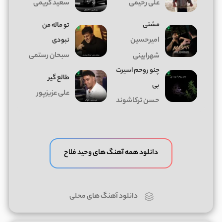
علی رحیمی
سعید کریمی
مشتی
تو ماله من
امیرحسین
نبودی
سبحان رستمی
شهرایینی
چنو روحم اسیرت
طالع گیر
بی
علی عزیزپور
حسن ترکاشوند
دانلود همه آهنگ های وحید فلاح
دانلود آهنگ های محلی