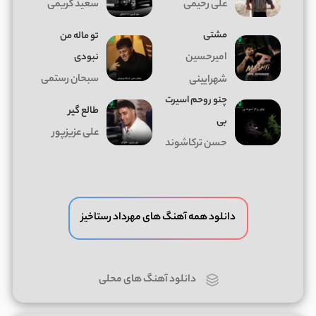
علی رحیمی
سعید کریمی
مشتی
تو ماله من
امیرحسین
نبودی
سبحان رستمی
شهرایینی
چنو روحم اسیرت
طالع گیر
بی
علی عزیزپور
حسن ترکاشوند
دانلود همه آهنگ های مهرداد رستاخیز
دانلود آهنگ های محلی