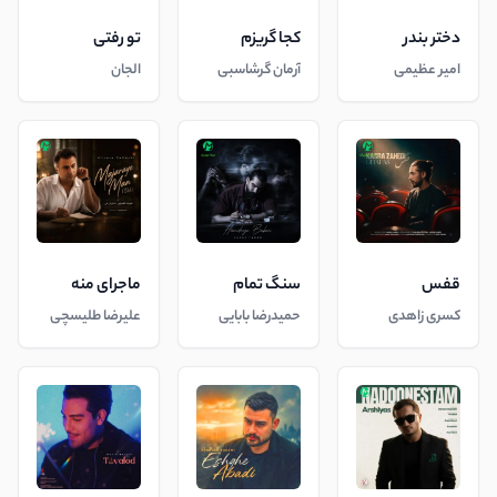
دختر بندر
کجا گریزم
تو رفتی
امیر عظیمی
آرمان گرشاسبی
الجان
قفس
سنگ تمام
ماجرای منه
کسری زاهدی
حمیدرضا بابایی
علیرضا طلیسچی