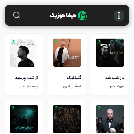
باز شب شد
گلینلیک
از شب بپرسید
مهراد جم
افشین آذری
یوسف زمانی