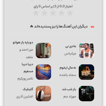
امتیاز
0.0
از 5 | بر اساس
0
رای
★
★
★
★
★
دیگران این آهنگ‌ها را نیز پسندیده‌اند 🔥
دوباره باز هواتو
عادی نی
میر احمد و
عرشیاس
ماهد
دریا دریا
ﻧﻪ ﻣﺎل اﻳﺨﻮم
مسفرم
سجاد باغنده
ناصر پورکرم
باز شب شد
گلینلیک
مهراد جم
افشین آذری