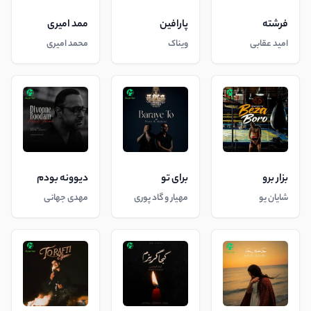
فرشته
پارافین
ممد امیری
امید عقابی
ویناک
محمد امیری
بزار برو
برای تو
دیوونه بودم
شایان یو
مهیار و گاد پوری
مهدی جهانی