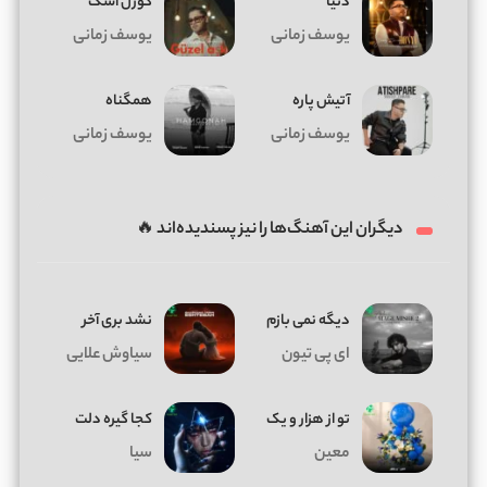
دنیا
گوزل اشک
یوسف زمانی
یوسف زمانی
آتیش پاره
همگناه
یوسف زمانی
یوسف زمانی
دیگران این آهنگ‌ها را نیز پسندیده‌اند 🔥
دیگه نمی بازم
نشد بری آخر
ای پی تیون
سیاوش علایی
تو از هزار و یک
کجا گیره دلت
معین
سیا