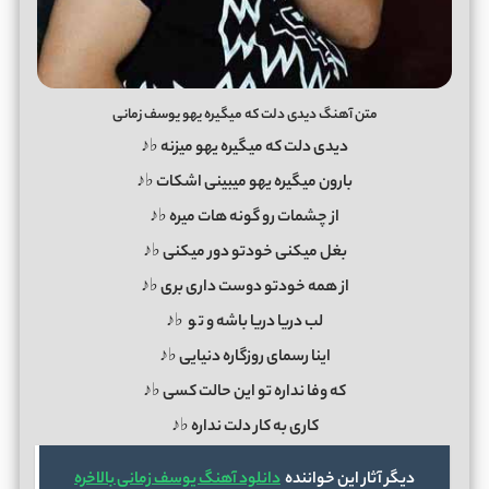
متن آهنگ دیدی دلت که میگیره یهو یوسف زمانی
دیدی دلت که میگیره یهو میزنه ♭♪
بارون میگیره یهو میبینی اشکات ♭♪
از چشمات رو گونه هات میره ♭♪
بغل میکنی خودتو دور میکنی ♭♪
از همه خودتو دوست داری بری ♭♪
لب دریا دریا باشه و ت
و
♭♪
اینا رسمای روزگاره دنیایی ♭♪
که وفا نداره تو این حالت کسی ♭♪
کاری به کار دلت نداره ♭♪
دیگر آثار این خواننده
دانلود آهنگ یوسف زمانی بالاخره