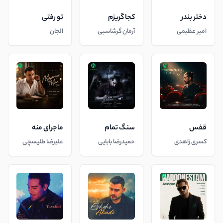
دختر بندر
کجا گریزم
تو رفتی
امیر عظیمی
آرمان گرشاسبی
الجان
قفس
سنگ تمام
ماجرای منه
کسری زاهدی
حمیدرضا بابایی
علیرضا طلیسچی