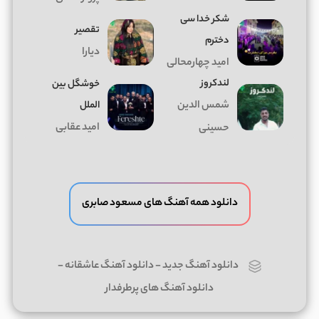
شکر خدا سی
تقصیر
دخترم
دیارا
امید چهارمحالی
لندکروز
خوشگل بین
شمس الدین
الملل
امید عقابی
حسینی
دانلود همه آهنگ های مسعود صابری
دانلود آهنگ جدید
-
دانلود آهنگ عاشقانه
-
دانلود آهنگ های پرطرفدار