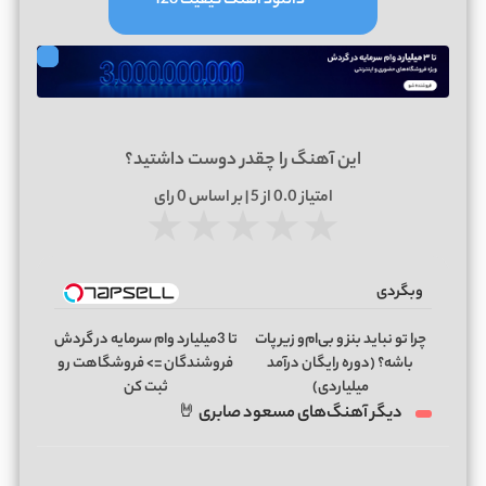
دانلود آهنگ کیفیت 128
این آهنگ را چقدر دوست داشتید؟
امتیاز
0.0
از 5 | بر اساس
0
رای
★
★
★
★
★
وبگردی
چرا تو نباید بنز و بی‌ام‌و زیر پات
تا 3میلیارد وام سرمایه در گردش
باشه؟ (دوره رایگان درآمد
فروشندگان => فروشگاهت رو
میلیاردی)
ثبت کن
دیگر آهنگ‌های مسعود صابری 🤘