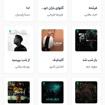
فرشته
گلهای باران خورده
ادا
امید عقابی
علیرضا قربانی
سینا پارسیان
باز شب شد
گلینلیک
از شب بپرسید
مهراد جم
افشین آذری
یوسف زمانی