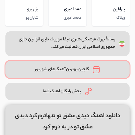
پارافین
ممد امیری
بزار برو
ویناک
محمد امیری
شایان یو
رسانهٔ بزرگ فرهنگی هنری میفا موزیک طبق قوانین جاری
جمهوری اسلامی ایران فعالیت می‌کند.
گلچین بهترین آهنگ‌های شهریور
پخش رایگان آهنگ شما
دانلود اهنگ دیدی عشق تو تنهاترم کرد دیدی
عشق تو در به درم کرد