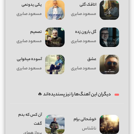
اتاقک گلی
یکی یدونمی
مسعود صابری
مسعود صابری
گل بارون زده
تصمیم
مسعود صابری
مسعود صابری
عشق
آسوده میخوابی
مسعود صابری
مسعود صابری
دیگران این آهنگ‌ها را نیز پسندیده‌اند 🔥
آن کس که بدم
خوشحالی برام
گفت
ناشناس
پرواز همای