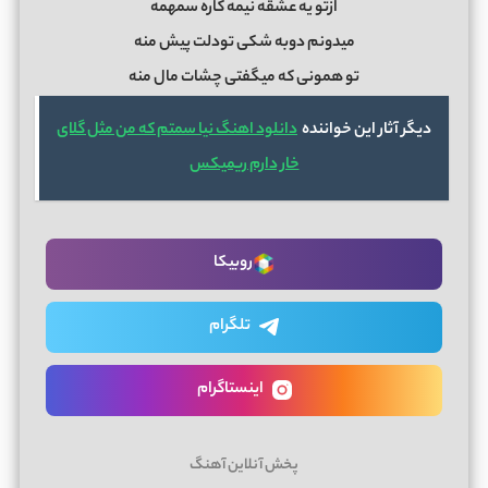
ازتو یه عشقه نیمه کاره سمهمه
میدونم دوبه شکی تودلت پیش منه
تو همونی که میگفتی چشات مال منه
دیگر آثار این خواننده
دانلود اهنگ نیا سمتم که من مثل گلای
خار دارم ریمیکس
روبیکا
تلگرام
اینستاگرام
پخش آنلاین آهنگ