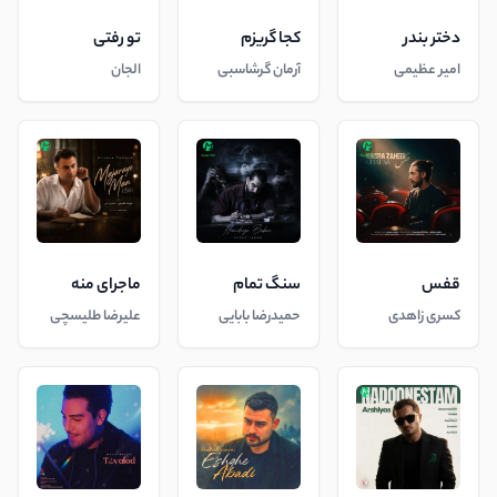
دختر بندر
کجا گریزم
تو رفتی
امیر عظیمی
آرمان گرشاسبی
الجان
قفس
سنگ تمام
ماجرای منه
کسری زاهدی
حمیدرضا بابایی
علیرضا طلیسچی