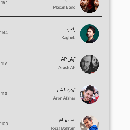
154 آهنگ
Macan Band
راغب
144 آهنگ
Ragheb
آرش AP
119 آهنگ
Arash AP
آرون افشار
110 آهنگ
Aron Afshar
رضا بهرام
100 آهنگ
Reza Bahram