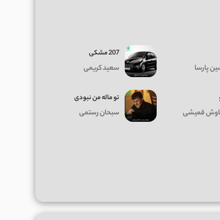
207 مشکی
ن پارسا
سعید کریمی
تو ماله من نبودی
وش قمیشی
سبحان رستمی