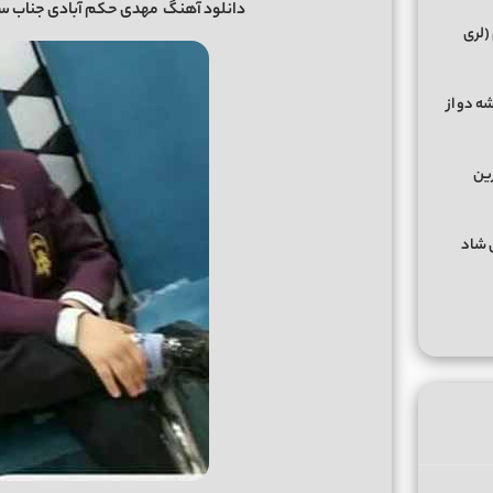
دانلود آهنگ
مهدی حکم آبادی جناب سروان کامل 320 | صدای 
(لری
ه دو از
رین
گهای شاد