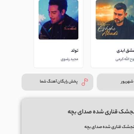
شق ابدی
تولد
وح الله کرمی
مجید رضوی
شهریور
پخش رایگان آهنگ شما
 گنجشک قناری شده صدای بچه
 گنجشک قناری شده صدای بچه