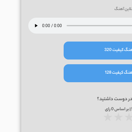
لاین آهنگ
نگ کیفیت 320
نگ کیفیت 128
در دوست داشتید؟
0
رای
★
★