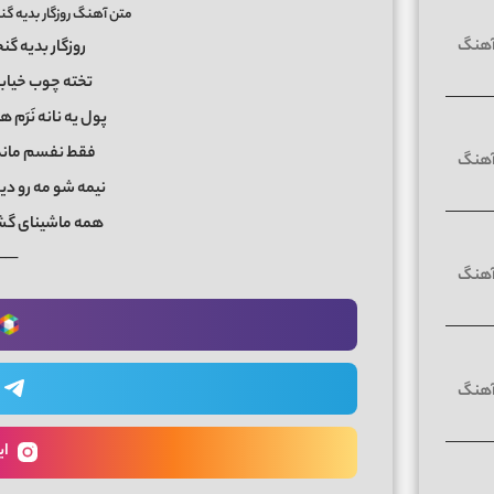
متن آهنگ روزگار بدیه 
روزگار بدیه 
تخته چوب خیابا
پول یه نانه نَرَم
فقط نفسم مانده 
نیمه شو مه رو دیو
همه ماشینای گشت
──
ای