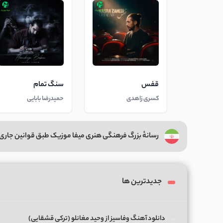
قفس
سنگ تمام
کسری زاهدی
حمیدرضا بابایی
رسانهٔ بزرگ فرهنگی هنری میفا موزیک طبق قوانین جاری 
جدیدترین ها
دانلود آهنگ وفاسیز از وحید مغانلو (ترکی قشقایی)