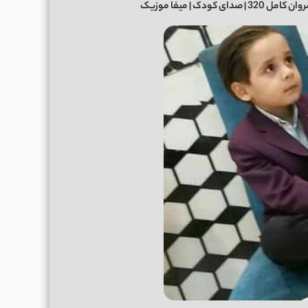
کودک | میفا موزیک