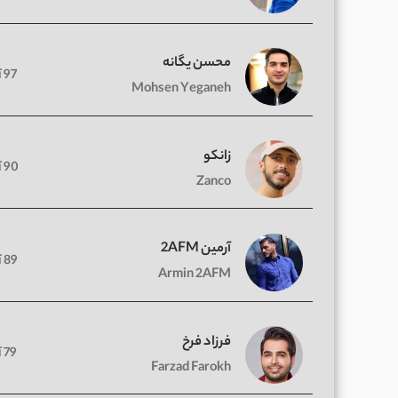
محسن یگانه
97 آهنگ
Mohsen Yeganeh
زانکو
90 آهنگ
Zanco
آرمین 2AFM
89 آهنگ
Armin 2AFM
فرزاد فرخ
79 آهنگ
Farzad Farokh