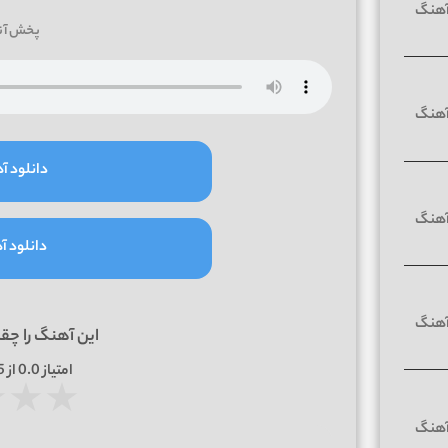
پخش آن
دانلود آه
دانلود آه
این آهنگ را چق
امتیاز
0.0
از 5 | بر اساس
★
★
★