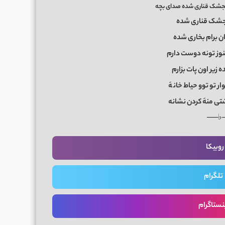
گنجشک قناری شده صدای بچه
گنجشک قناری شده
ن برام بخاری شده
 هنوز تونه دوست دارم
زیر اون پات بزارم
ار تو توو حیاط خان
هَ
ی منهَ کردن نشانه
──♭
روبیکا
تلگرام
نستاگرام