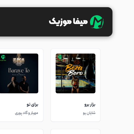
بزار برو
برای تو
شایان یو
مهیار و گاد پوری