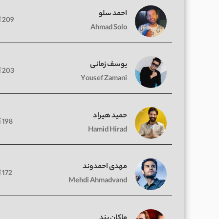
احمد سلو
209 آهنگ
Ahmad Solo
یوسف زمانی
203 آهنگ
Yousef Zamani
حمید هیراد
198 آهنگ
Hamid Hirad
مهدی احمدوند
172 آهنگ
Mehdi Ahmadvand
ماکان بند