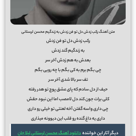
متن آهنگ رکب زدش دل تو فن زدش به زندگیم محسن لرستانی
رکب زدش دل تو فن زدش
به زندگیم گند زدش
بعدش به هم زدش آخر سر
چی بگم برم به کی بگم با چه رویی بگم
تف سر بالا شدی آخر س
ر
حیف از دل سادم که پای عشق پوچ تو هدر رفته
کلی برات جون کند دل لامصب اما این نبود حقش
چی داری واسه گفتن آخه لعنتی تو خیلی رو داری
داری یه داغ گنده رو قلب این دیوونه میذاری
دیگر آثار این خواننده
دانلود آهنگ محسن لرستانی لیلا جان