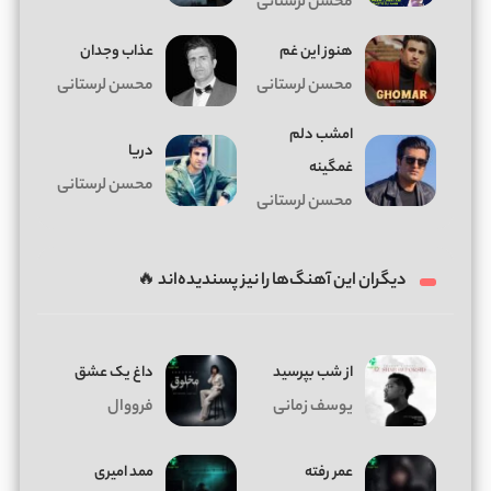
محسن لرستانی
ﻫﻨﻮز اﻳﻦ ﻏﻢ
ﻋﺬاب وﺟﺪان
محسن لرستانی
محسن لرستانی
امشب دلم
دریا
غمگینه
محسن لرستانی
محسن لرستانی
دیگران این آهنگ‌ها را نیز پسندیده‌اند 🔥
از شب بپرسید
داغ يک عشق
یوسف زمانی
فرووال
عمر رفته
ممد امیری