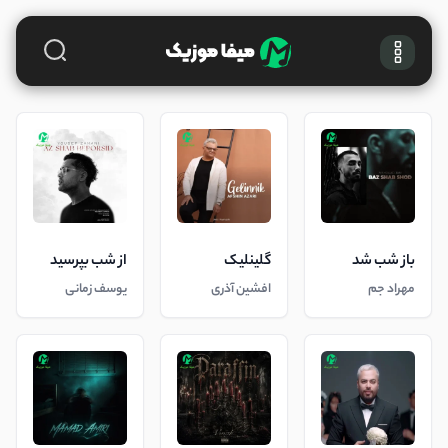
باز شب شد
گلینلیک
از شب بپرسید
مهراد جم
افشین آذری
یوسف زمانی