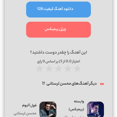
دانلود آهنگ کیفیت 128
ورژن ریمیکس
این آهنگ را چقدر دوست داشتید؟
امتیاز
0.0
از 5 | بر اساس
0
رای
★
★
★
★
★
دیگر آهنگ‌های محسن لرستانی 🤘
وابسته
فول آلبوم
(ریمیکس)
محسن لرستانی