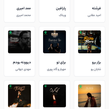
فرشته
پارافین
ممد امیری
امید عقابی
ویناک
محمد امیری
بزار برو
برای تو
دیوونه بودم
شایان یو
مهیار و گاد پوری
مهدی جهانی