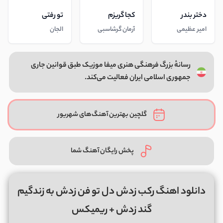
دختر بندر
کجا گریزم
تو رفتی
امیر عظیمی
آرمان گرشاسبی
الجان
رسانهٔ بزرگ فرهنگی هنری میفا موزیک طبق قوانین جاری
جمهوری اسلامی ایران فعالیت می‌کند.
گلچین بهترین آهنگ‌های شهریور
پخش رایگان آهنگ شما
دانلود اهنگ رکب زدش دل تو فن زدش به زندگیم
گند زدش + ریمیکس