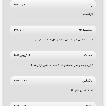
پاییز
22 خرداد 1401
ناز نفست
شکسته 💔
1 آذر 1401
داداش محسن خیلی ممنون ک حرفای دل همه رو میخونی
Zahra
19 فروردین 1402
خیلی خوبه حرف دل همه توی آهنگ هست ممنون از این آهنگ
ناشناس
20 خرداد 1402
اهنگ خیلی زیبا بود❤