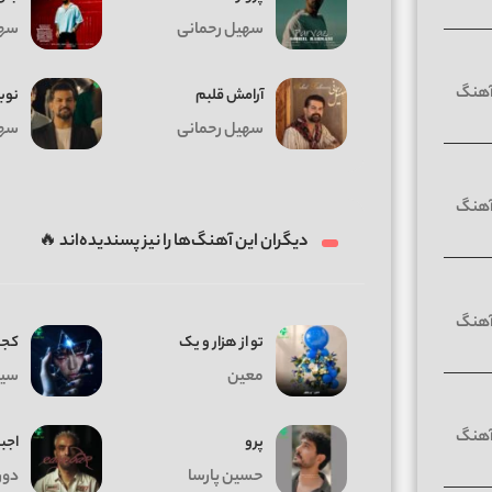
سهیل رحمانی
سهی
آرامش قلبم
نوب
سهیل رحمانی
سهی
دیگران این آهنگ‌ها را نیز پسندیده‌اند 🔥
تو از هزار و یک
کجا
معین
سیا
پرو
اجبا
حسین پارسا
دور