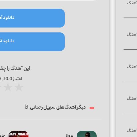
دانلود آه
دانلود آه
این آهنگ را چق
امتیاز
0.0
از 5 | بر اساس
★
★
★
دیگر آهنگ‌های سهیل رحمانی 🤘
پرواز
جای