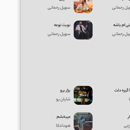
ل رحمانی
سهیل رحمانی
تی ام باشه
نوبت توعه
ل رحمانی
سهیل رحمانی
 گیره دلت
بزار برو
شایان یو
ر
میبخشم
چی
هودادکا