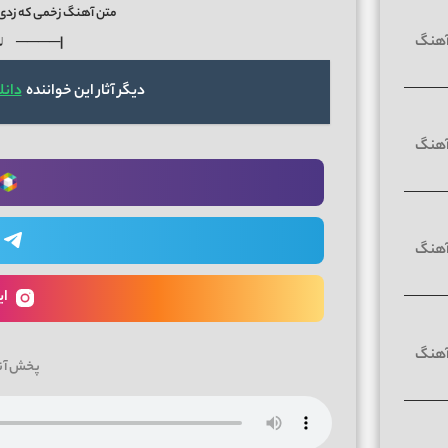
متن آهنگ زخمی که زدی به
♪ ────|
دیگر آثار این خواننده
دانل
ای
پخش آن