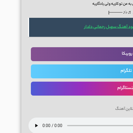
 من تو کاریه ولی یادگاریه
|──── ♩♬♭
ود آهنگ سهیل رحمانی دلدار
روبیکا
تلگرام
نستاگرام
لاین آهنگ