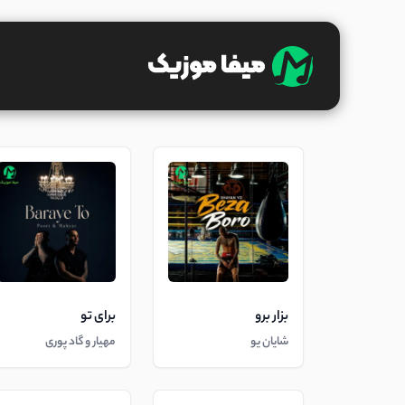
بزار برو
برای تو
شایان یو
مهیار و گاد پوری