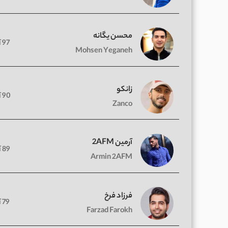
محسن یگانه
97 آهنگ
Mohsen Yeganeh
زانکو
90 آهنگ
Zanco
آرمین 2AFM
89 آهنگ
Armin 2AFM
فرزاد فرخ
79 آهنگ
Farzad Farokh