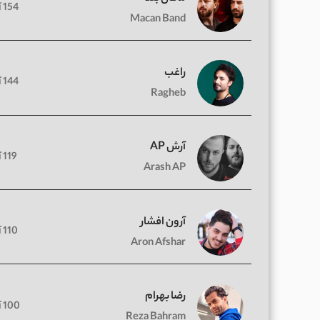
154 آهنگ
Macan Band
راغب
144 آهنگ
Ragheb
آرش AP
119 آهنگ
Arash AP
آرون افشار
110 آهنگ
Aron Afshar
رضا بهرام
100 آهنگ
Reza Bahram