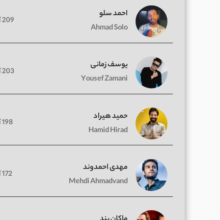
احمد سلو
209 آهنگ
Ahmad Solo
یوسف زمانی
203 آهنگ
Yousef Zamani
حمید هیراد
198 آهنگ
Hamid Hirad
مهدی احمدوند
172 آهنگ
Mehdi Ahmadvand
ماکان بند