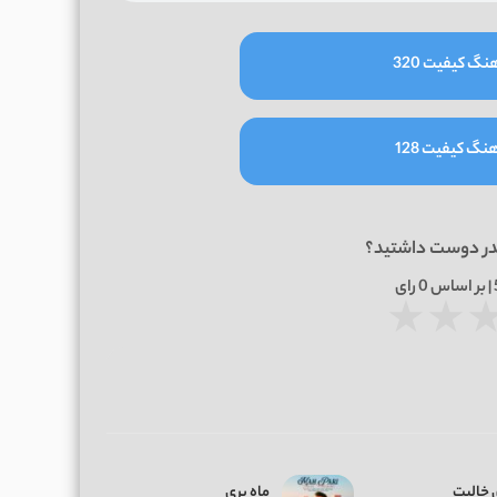
نگ کیفیت 320
نگ کیفیت 128
در دوست داشتید؟
0
رای
★
★
 خالیت
ماه پری