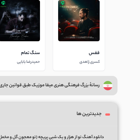
قفس
سنگ تمام
کسری زاهدی
حمیدرضا بابایی
رسانهٔ بزرگ فرهنگی هنری میفا موزیک طبق قوانین جاری 
جدیدترین ها
دانلود آهنگ تو از هزار و یک شبی پریچه (تو معجون گل و مخمل