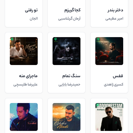
دختر بندر
کجا گریزم
تو رفتی
امیر عظیمی
آرمان گرشاسبی
الجان
قفس
سنگ تمام
ماجرای منه
کسری زاهدی
حمیدرضا بابایی
علیرضا طلیسچی