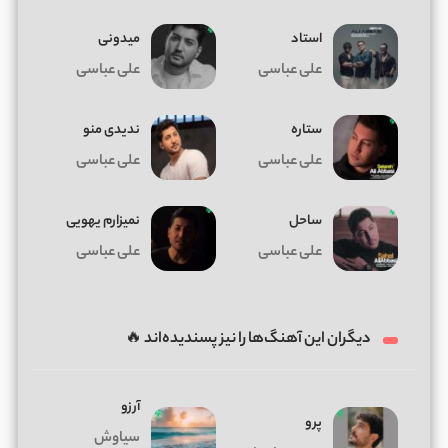
استاد
میدونی
علی عباسی
علی عباسی
ستاره
ندیدی منو
علی عباسی
علی عباسی
ساحل
نمیزارم یهویی
علی عباسی
علی عباسی
دیگران این آهنگ‌ها را نیز پسندیده‌اند 🔥
آرزو
پرو
سیاوش