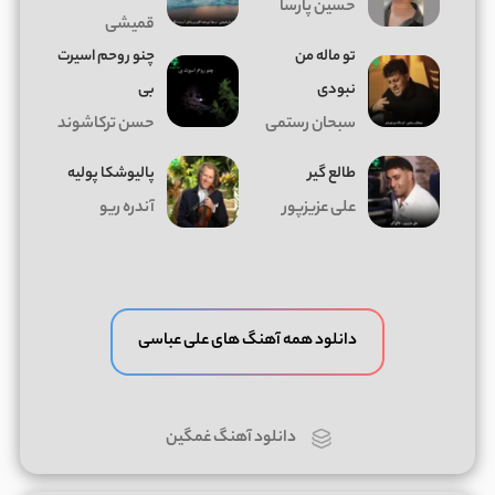
حسین پارسا
قمیشی
تو ماله من
چنو روحم اسیرت
نبودی
بی
سبحان رستمی
حسن ترکاشوند
طالع گیر
پالیوشکا پولیه
علی عزیزپور
آندره ریو
دانلود همه آهنگ های علی عباسی
دانلود آهنگ غمگین