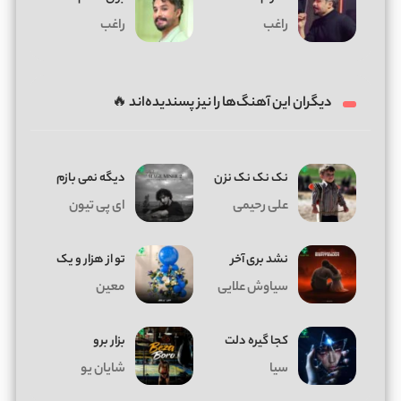
راغب
راغب
دیگران این آهنگ‌ها را نیز پسندیده‌اند 🔥
نک نک نک نزن
دیگه نمی بازم
علی رحیمی
ای پی تیون
نشد بری آخر
تو از هزار و یک
سیاوش علایی
معین
کجا گیره دلت
بزار برو
سیا
شایان یو