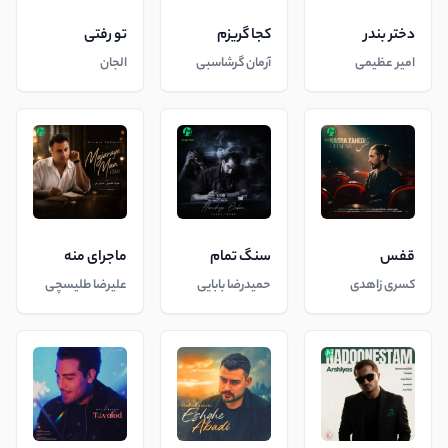
دختر بندر
کجا گریزم
تو رفتی
امیر عظیمی
آرمان گرشاسبی
الجان
قفس
سنگ تمام
ماجرای منه
کسری زاهدی
حمیدرضا بابایی
علیرضا طلیسچی