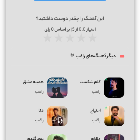
این آهنگ را چقدر دوست داشتید؟
امتیاز
0.0
از 5 | بر اساس
0
رای
★
★
★
★
★
دیگر آهنگ‌های راغب 🤘
گلم شکست
همینه عشق
راغب
راغب
احتیاج
دنا
راغب
راغب
دلارام
بوی گندم