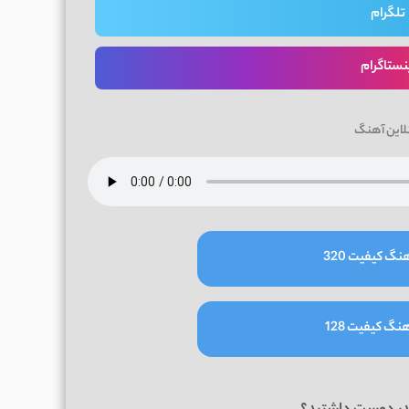
تلگرام
نستاگرام
لاین آهنگ
نگ کیفیت 320
نگ کیفیت 128