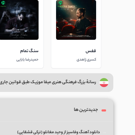
قفس
سنگ تمام
کسری زاهدی
حمیدرضا بابایی
رسانهٔ بزرگ فرهنگی هنری میفا موزیک طبق قوانین جاری 
جدیدترین ها
دانلود آهنگ وفاسیز از وحید مغانلو (ترکی قشقایی)