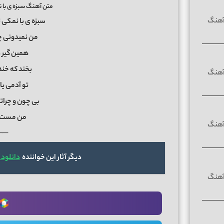
متن آهنگ سبزه ی با ن
سبزه ی با نمکی ت
من نمیدونی چ
همین گیر د
بخند که خن
تو آدمی ی
بی چون و چرا
من مست 
──
دیگر آثار این خواننده
دانلود