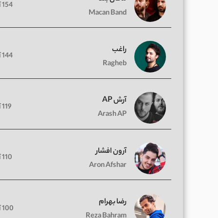
154 آهنگ
Macan Band
راغب
144 آهنگ
Ragheb
آرش AP
119 آهنگ
Arash AP
آرون افشار
110 آهنگ
Aron Afshar
رضا بهرام
100 آهنگ
Reza Bahram