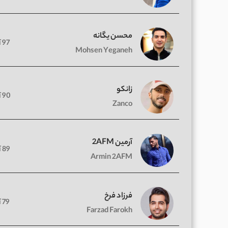
محسن یگانه
97 آهنگ
Mohsen Yeganeh
زانکو
90 آهنگ
Zanco
آرمین 2AFM
89 آهنگ
Armin 2AFM
فرزاد فرخ
79 آهنگ
Farzad Farokh