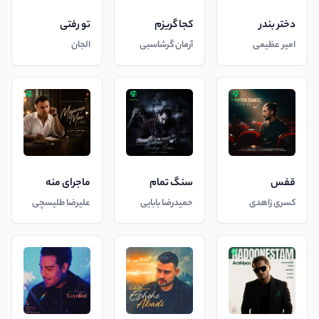
دختر بندر
کجا گریزم
تو رفتی
امیر عظیمی
آرمان گرشاسبی
الجان
قفس
سنگ تمام
ماجرای منه
کسری زاهدی
حمیدرضا بابایی
علیرضا طلیسچی