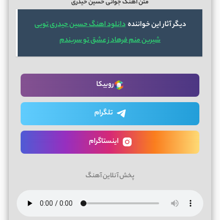
متن اهنگ جوانی حسین حیدری
دیگر آثار این خواننده
دانلود اهنگ حسین حیدری تویی
شیرین منم فرهاد ز عشق تو سربندم
روبیکا
تلگرام
اینستاگرام
پخش آنلاین آهنگ