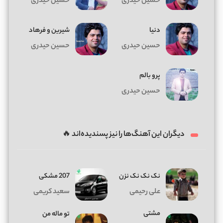
حسین حیدری
حسین حیدری
دنیا
شیرین و فرهاد
حسین حیدری
حسین حیدری
پرو بالم
حسین حیدری
دیگران این آهنگ‌ها را نیز پسندیده‌اند 🔥
نک نک نک نزن
207 مشکی
علی رحیمی
سعید کریمی
مشتی
تو ماله من