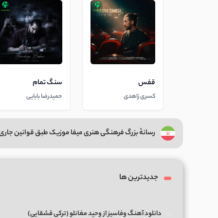
قفس
سنگ تمام
کسری زاهدی
حمیدرضا بابایی
رسانهٔ بزرگ فرهنگی هنری میفا موزیک طبق قوانین جاری 
جدیدترین ها
دانلود آهنگ وفاسیز از وحید مغانلو (ترکی قشقایی)