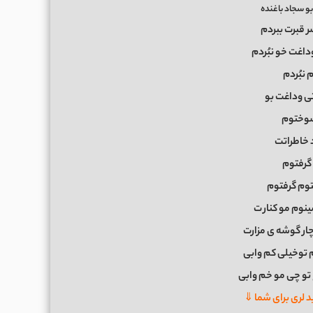
و سجاد باغنده
ر قبرت ببردم
وداغت خو نبُردم
م نبُردم
تی وداغت بو
وختوم
د خاطراتت
رفتوم
وم گرفتوم
ینوم مو کنار
ت
ار گوشه ی مزارت
م توخیلی کم وابی
 تو چی مو خم وابی
 لری برای شما ⇓