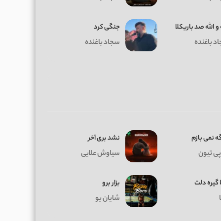
 و الله صد باریکلا
جنگی کرد
د باغنده
سجاد باغنده
ه نمی بازم
نشد بری آخر
پی تیون
سیاوش علایی
 گیره دلت
بزار برو
شایان یو