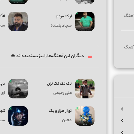
ار که مردم
الله
سجاد باغنده
سجا
دیگران این آهنگ‌ها را نیز پسندیده‌اند 🔥
نک نک نک نزن
دیگ
علی رحیمی
ای 
تو از هزار و یک
کجا
معین
سیا