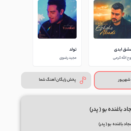
شق ابدی
تولد
وح الله کرمی
مجید رضوی
شهریور
پخش رایگان آهنگ شما
 باغنده بو ( پدر)
اد باغنده
بو ( پدر)