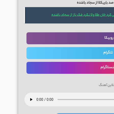
 صد باریکلا از سجاد باغنده
رد خان طلا ولا نکرد فک ناز از سجاد باغنده
روبیکا
تلگرام
نستاگرام
لاین آهنگ