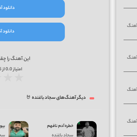
دانلود آه
دانلود آه
این آهنگ را چق
امتیاز
0.0
از 5 | بر اساس
★
★
★
دیگر آهنگ‌های سجاد باغنده 🤘
خطره آدم نافهم
بیو 
سجاد باغنده
سجا