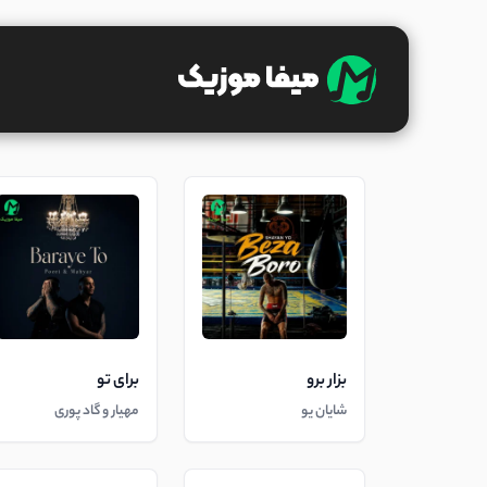
بزار برو
برای تو
شایان یو
مهیار و گاد پوری