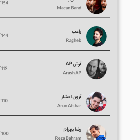
154 آهنگ
Macan Band
راغب
144 آهنگ
Ragheb
آرش AP
119 آهنگ
Arash AP
آرون افشار
110 آهنگ
Aron Afshar
رضا بهرام
100 آهنگ
Reza Bahram