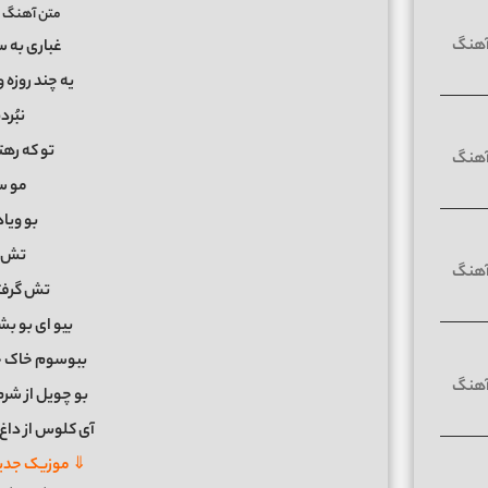
متن آهنگ ب
غباری به س
یه چند روزه 
نبُرد
تو که ره
مو س
بو ویا
تش گ
تش گرفت
بیو ای بو بش
ببوسوم خاک چ
بو چویل از شر
آی کلوس از داغ
⇓ موزیک جدید