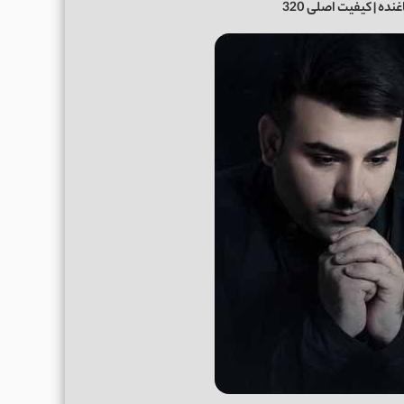
ده | کیفیت اصلی 320