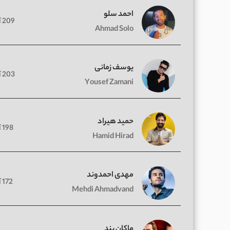
احمد سلو
209 آهنگ
Ahmad Solo
یوسف زمانی
203 آهنگ
Yousef Zamani
حمید هیراد
198 آهنگ
Hamid Hirad
مهدی احمدوند
172 آهنگ
Mehdi Ahmadvand
ماکان بند