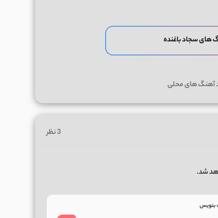
گ های سجاد باغنده
د آهنگ های محلی
3 نظر
هد شد.