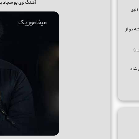
آهنگ لری بو سجاد باغن
(لری
ه دو از
رین
گهای شاد