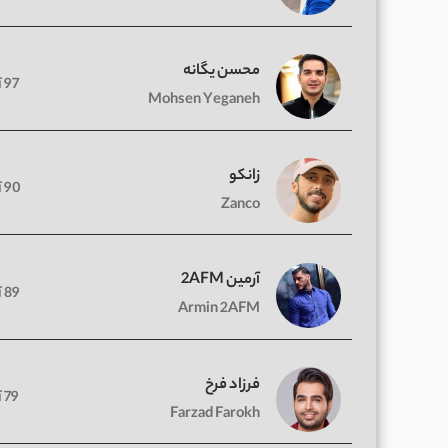
محسن یگانه
97 آهنگ
Mohsen Yeganeh
زانکو
90 آهنگ
Zanco
آرمین 2AFM
89 آهنگ
Armin 2AFM
فرزاد فرخ
79 آهنگ
Farzad Farokh