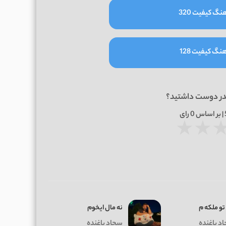
نگ کیفیت 320
نگ کیفیت 128
در دوست داشتید؟
0
رای
★
★
تو ملکه م
ﻧﻪ ﻣﺎل اﻳﺨﻮم
د باغنده
سجاد باغنده