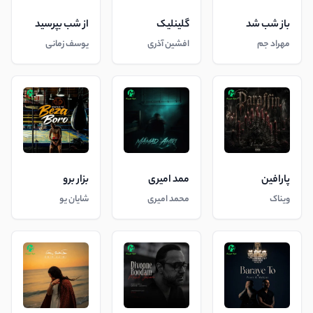
باز شب شد
گلینلیک
از شب بپرسید
مهراد جم
افشین آذری
یوسف زمانی
پارافین
ممد امیری
بزار برو
ویناک
محمد امیری
شایان یو