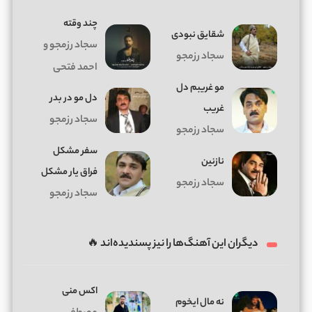
چند وقته
ﺷﻘﺎﻳﻖ ﻧﺒﻮدی
سجاد رزمجو و
سجاد رزمجو
احمد فتحی
مو غریبم دل
دل مو در بدر
غریب
سجاد رزمجو
سجاد رزمجو
سفر مشکل
نازنین
فراق یار مشکل
سجاد رزمجو
سجاد رزمجو
دیگران این آهنگ‌ها را نیز پسندیده‌اند 🔥
اکس منی
ﻧﻪ ﻣﺎل اﻳﺨﻮم