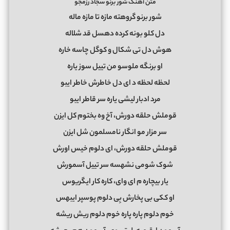
متن آهنگ شور برنو سجاد رزمجو
شور برنو گروهته مازه تا مازه ماله
دل کلو بونه کرده دهسل قد شلاله
هوش دل تی شکال و کوگل چاسه خاره
او برنگه ملوسو من تییل سوز یاره
لحظه لحظه د ای دل خاطرش خاطر ایبو
مرد ادبار لیشی یاره سر قاطر ایبو
قوملش حلقه دورش، آخ وه بختوم کل ایزن
سر مزار مو انگار نامسلمون شل ایزن
قوملش حلقه دورش، ای دلوم خیس اورش
شوک شومی نشهسه سر تییل آسمورش
یار بیچاره م ای وای، کاره کار ایگریوس
او ککی بی پخارش بِی دلوم پوسپر ایبهس
خوم دلوم پاره پاره خوم دلوم ریش ریشه