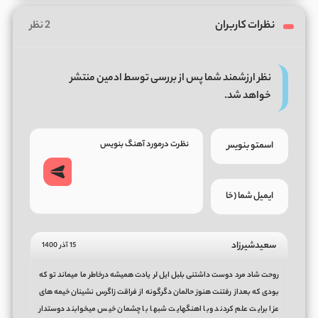
نظرات کاربران
2 نظر
نظر ارزشمند شما پس از بررسی توسط ادمین منتشر
خواهد شد.
سعیدشیرزاد
15 آذر 1400
روحت شاد مرد دوست داشتنی بلبل ایل لر یادت همیشه درخاطر ما میماند تو که
بودی که بعداز رفتنت هنوز حالمان دگرگونه از فراقت زاگرس نشینان خیمه های
عزا برایت علم کردند وبا اهنگهایت شبها با چشمان خیس میخوابند دوستدار