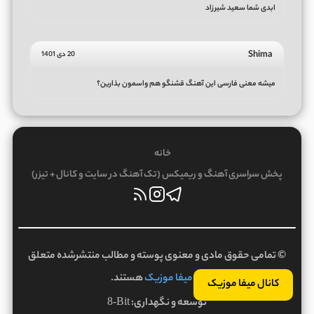
ابدی شما سعید شیرزاد
Shima
20 دی 1401
میشه معنی فارسی این آهنگ قشنگو هم واسمون بذارین؟
خانه
پخش سراسری آهنگ و ریمیکس (تک آهنگ در سایت و کانال + تیزر)
© تمامی حقوق مادی و معنوی پوسته و مطالب منتشرشده متعلق
به
میفا موزیک
هستند.
کانال میفا موزیک
توسعه و نگهداری:
8-Bit