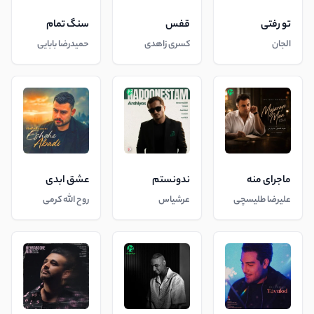
تو رفتی
قفس
سنگ تمام
الجان
کسری زاهدی
حمیدرضا بابایی
ماجرای منه
ندونستم
عشق ابدی
علیرضا طلیسچی
عرشیاس
روح الله کرمی