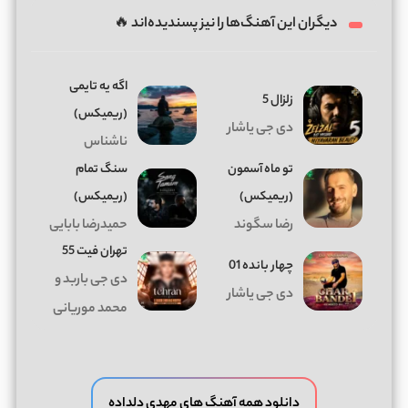
دیگران این آهنگ‌ها را نیز پسندیده‌اند 🔥
اگه یه تایمی
زلزال 5
(ریمیکس)
دی جی یاشار
ناشناس
تو ماه آسمون
سنگ تمام
(ریمیکس)
(ریمیکس)
رضا سگوند
حمیدرضا بابایی
تهران فیت 55
چهار بانده 01
دی جی باربد و
دی جی یاشار
محمد موریانی
دانلود همه آهنگ های مهدی دلداده