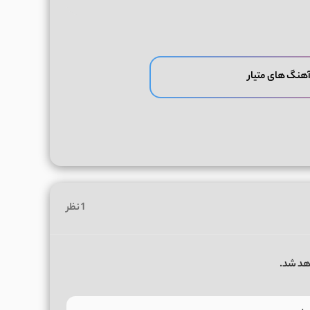
آهنگ های متیار
1 نظر
هد شد.