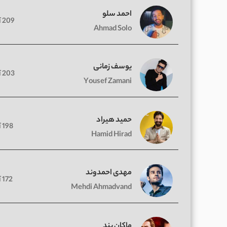
احمد سلو
209 آهنگ
Ahmad Solo
یوسف زمانی
203 آهنگ
Yousef Zamani
حمید هیراد
198 آهنگ
Hamid Hirad
مهدی احمدوند
172 آهنگ
Mehdi Ahmadvand
ماکان بند