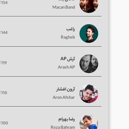
154 آهنگ
Macan Band
راغب
144 آهنگ
Ragheb
آرش AP
119 آهنگ
Arash AP
آرون افشار
110 آهنگ
Aron Afshar
رضا بهرام
100 آهنگ
Reza Bahram