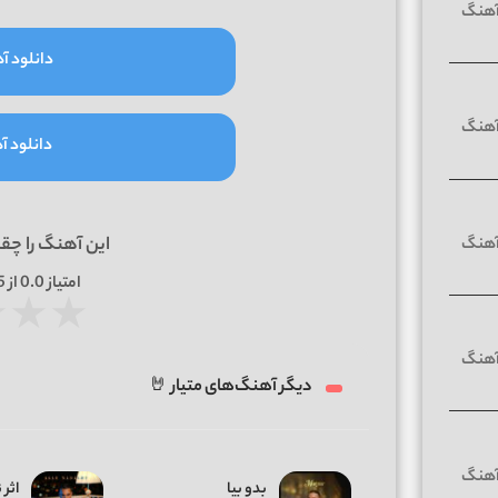
دانلود آه
دانلود آه
این آهنگ را چق
امتیاز
0.0
از 5 | بر اساس
★
★
★
دیگر آهنگ‌های متیار 🤘
بدو بیا
اثر