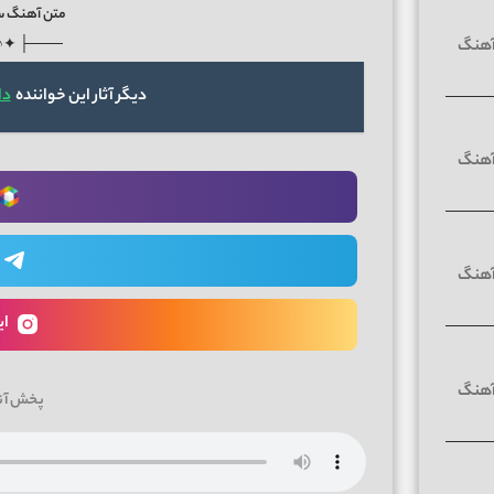
متن آهنگ س
♪✦ ┤───
دیگر آثار این خواننده
دا
ای
پخش آن