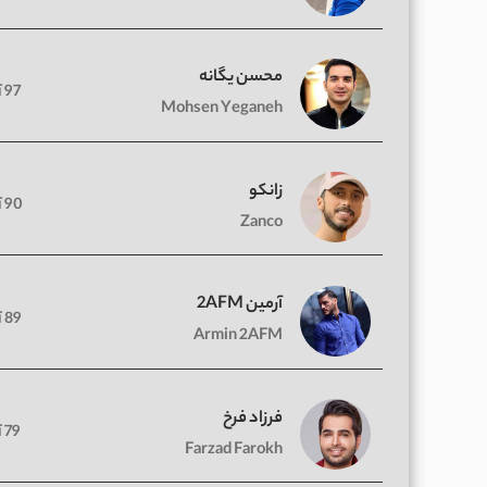
محسن یگانه
97 آهنگ
Mohsen Yeganeh
زانکو
90 آهنگ
Zanco
آرمین 2AFM
89 آهنگ
Armin 2AFM
فرزاد فرخ
79 آهنگ
Farzad Farokh