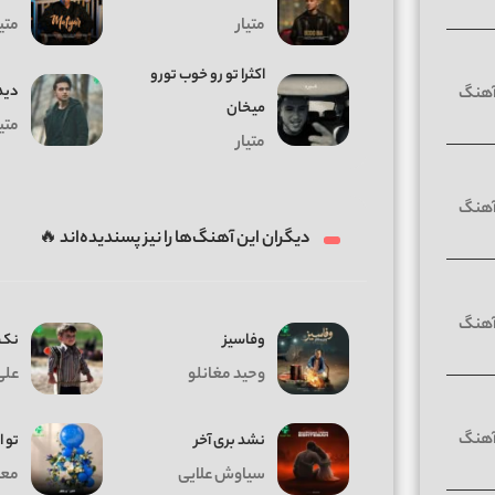
متیار
متیا
اکثرا تو رو خوب تورو
دید
میخان
متیا
متیار
دیگران این آهنگ‌ها را نیز پسندیده‌اند 🔥
وفاسیز
نک 
وحید مغانلو
علی
نشد بری آخر
تو ا
سیاوش علایی
معی