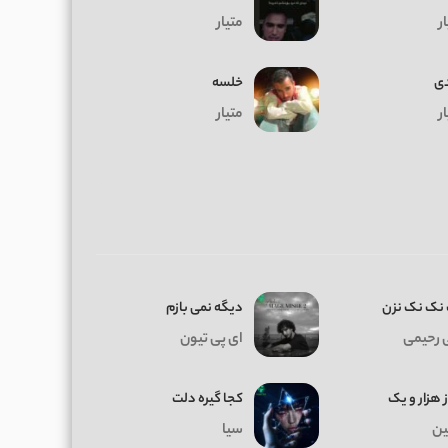
ر
متیار
ی
خلسه
ر
متیار
نک نک نزن
دیگه نمی بازم
 رحیمی
ای پی تیون
ز هزار و یک
کجا گیره دلت
ن
سیا