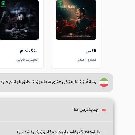
قفس
سنگ تمام
کسری زاهدی
حمیدرضا بابایی
رسانهٔ بزرگ فرهنگی هنری میفا موزیک طبق قوانین جاری 
جدیدترین ها
دانلود آهنگ وفاسیز از وحید مغانلو (ترکی قشقایی)