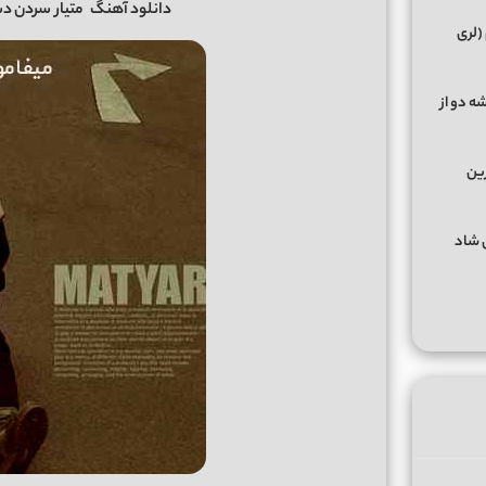
دانلود آهنگ
متیار
سردن دس
(لری
ه دو از
رین
گهای شاد