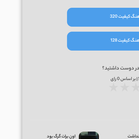
نگ کیفیت 320
نگ کیفیت 128
در دوست داشتید؟
0
رای
★
★
 نداشت
اون برات گرگ بود