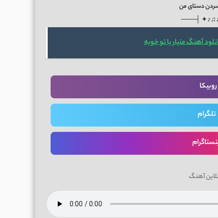
ردن دستای من
───├ ✦♪♫
نلود آهنگ متیار با تو خوبه
روبیکا
تلگرام
نستاگرام
لاین آهنگ