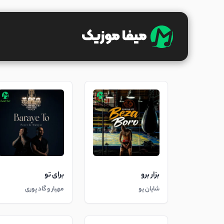
بزار برو
برای تو
شایان یو
مهیار و گاد پوری